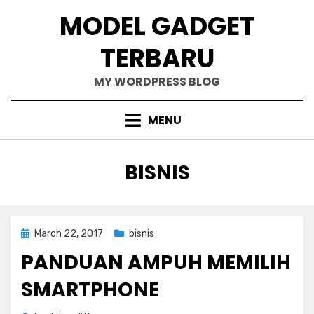
Skip
MODEL GADGET
to
content
TERBARU
MY WORDPRESS BLOG
MENU
CATEGORY
:
BISNIS
Posted
March 22, 2017
bisnis
on
PANDUAN AMPUH MEMILIH
SMARTPHONE