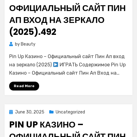
ОФИЦИАЛЬНЫЙ САЙТ ПИН
АП ВХОД НА ЗЕРКАЛО
(2025).492
by
Beauty
Pin Up Казино – Официальный сайт Пин Ап вход
на зеркало (2025)
ИГРАТЬ Содержимое Pin Up
Казино – Официальный сайт Пин Ап Вход на…
Read More
Posted
June 30, 2025
Uncategorized
on
PIN UP КАЗИНО –
ОФИЦИАЛЬНЫЙ САЙТ ПИН