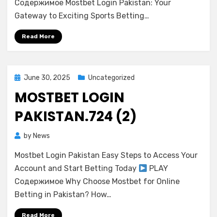
Содержимое Mostbet Login Pakistan: Your
Gateway to Exciting Sports Betting…
Read More
Posted
June 30, 2025
Uncategorized
on
MOSTBET LOGIN
PAKISTAN.724 (2)
by
News
Mostbet Login Pakistan Easy Steps to Access Your
Account and Start Betting Today
PLAY
Содержимое Why Choose Mostbet for Online
Betting in Pakistan? How…
Read More