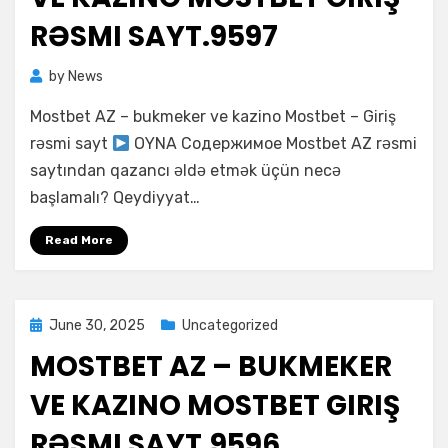
RƏSMI SAYT.9597
by
News
Mostbet AZ – bukmeker ve kazino Mostbet – Giriş
rəsmi sayt
OYNA Содержимое Mostbet AZ rəsmi
saytından qazancı əldə etmək üçün necə
başlamalı? Qeydiyyat…
Read More
Posted
June 30, 2025
Uncategorized
on
MOSTBET AZ – BUKMEKER
VE KAZINO MOSTBET GIRIŞ
RƏSMI SAYT.9596