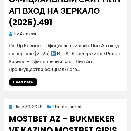
АП ВХОД НА ЗЕРКАЛО
(2025).491
by
Asuransi
Pin Up Казино – Официальный сайт Пин Ап вход
на зеркало (2025)
ИГРАТЬ Содержимое Pin Up
Казино – Официальный сайт Пин Ап
Преимущества официального…
Read More
Posted
June 30, 2025
Uncategorized
on
MOSTBET AZ – BUKMEKER
VE KAZINO MOSTBET GIRIŞ