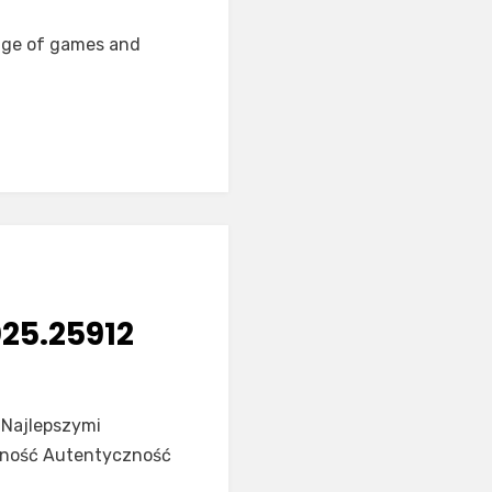
ange of games and
25.25912
Najlepszymi
zność Autentyczność