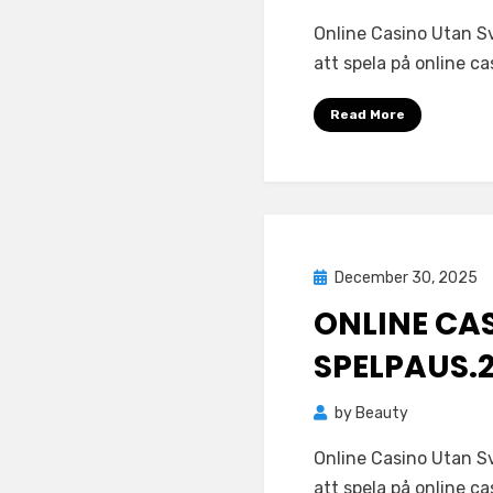
Online Casino Utan S
att spela på online c
Read More
Posted
December 30, 2025
on
ONLINE CA
SPELPAUS.2
by
Beauty
Online Casino Utan S
att spela på online c