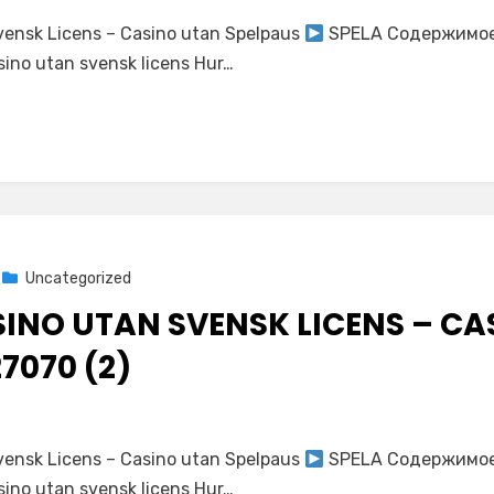
vensk Licens – Casino utan Spelpaus
SPELA Содержимое V
asino utan svensk licens Hur…
Uncategorized
SINO UTAN SVENSK LICENS – C
7070 (2)
vensk Licens – Casino utan Spelpaus
SPELA Содержимое V
asino utan svensk licens Hur…