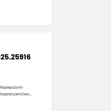
25.25916
Najlepszymi
 Bezpieczeństwo…