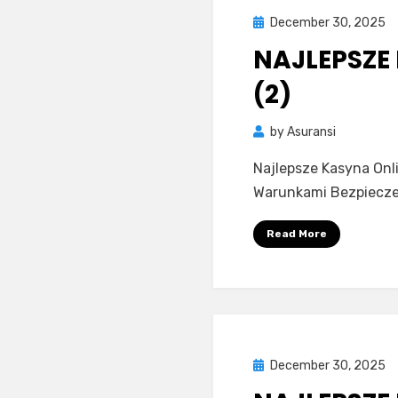
Posted
December 30, 2025
on
NAJLEPSZE
(2)
by
Asuransi
Najlepsze Kasyna Onl
Warunkami Bezpieczeń
Read More
Posted
December 30, 2025
on