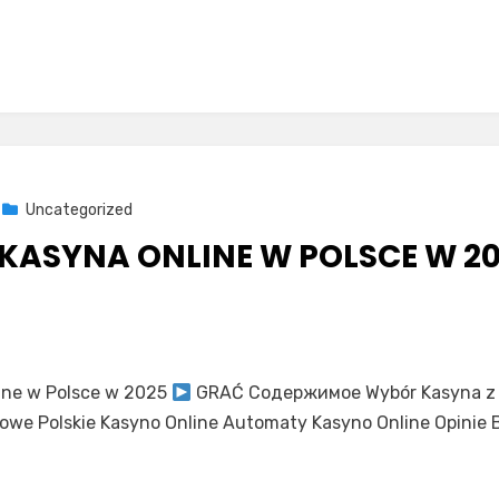
Uncategorized
 KASYNA ONLINE W POLSCE W 20
ine w Polsce w 2025
GRAĆ Содержимое Wybór Kasyna z 
owe Polskie Kasyno Online Automaty Kasyno Online Opinie