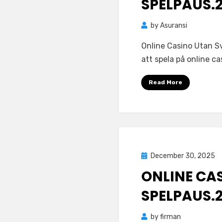
SPELPAUS.2
by
Asuransi
Online Casino Utan S
att spela på online c
Read More
Posted
December 30, 2025
on
ONLINE CA
SPELPAUS.
by
firman