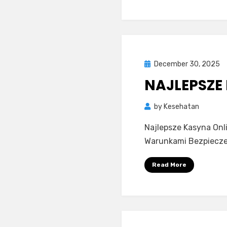
Posted
December 30, 2025
on
NAJLEPSZE
by
Kesehatan
Najlepsze Kasyna Onl
Warunkami Bezpieczeń
Read More