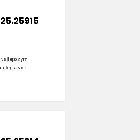
25.25915
Najlepszymi
najlepszych…