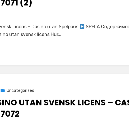
7071 (2)
vensk Licens – Casino utan Spelpaus
SPELA Содержимое V
asino utan svensk licens Hur…
Uncategorized
SINO UTAN SVENSK LICENS – C
27072