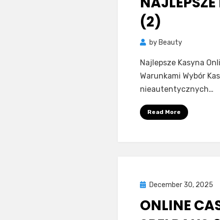
NAJLEPSZE
(2)
by
Beauty
Najlepsze Kasyna Onl
Warunkami Wybór Kas
nieautentycznych…
Read More
Posted
December 30, 2025
on
ONLINE CA