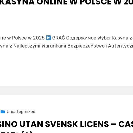
 KASYNA ONLINE W POLSCE W 20
ine w Polsce w 2025
GRAĆ Содержимое Wybór Kasyna z 
yna z Najlepszymi Warunkami Bezpieczeństwo i Autentyc
Uncategorized
SINO UTAN SVENSK LICENS – C