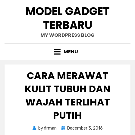
Skip
MODEL GADGET
to
content
TERBARU
MY WORDPRESS BLOG
MENU
CARA MERAWAT
KULIT TUBUH DAN
WAJAH TERLIHAT
PUTIH
Posted
by
firman
December 3, 2016
on