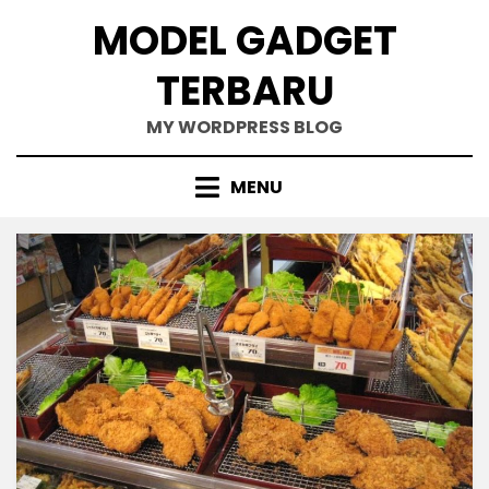
Skip
MODEL GADGET
to
content
TERBARU
MY WORDPRESS BLOG
MENU