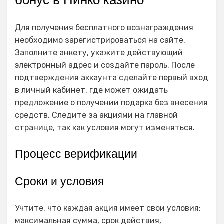
бонус в Пинко казино
Для получения бесплатного вознаграждения
необходимо зарегистрироваться на сайте.
Заполните анкету, укажите действующий
электронный адрес и создайте пароль. После
подтверждения аккаунта сделайте первый вход
в личный кабинет, где может ожидать
предложение о получении подарка без внесения
средств. Следите за акциями на главной
странице, так как условия могут изменяться.
Процесс верификации
Сроки и условия
Учтите, что каждая акция имеет свои условия:
максимальная сумма, срок действия,