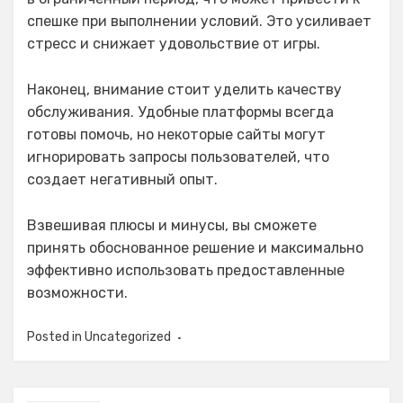
спешке при выполнении условий. Это усиливает
стресс и снижает удовольствие от игры.
Наконец, внимание стоит уделить качеству
обслуживания. Удобные платформы всегда
готовы помочь, но некоторые сайты могут
игнорировать запросы пользователей, что
создает негативный опыт.
Взвешивая плюсы и минусы, вы сможете
принять обоснованное решение и максимально
эффективно использовать предоставленные
возможности.
Posted in
Uncategorized