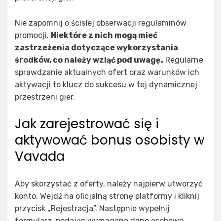
Nie zapomnij o ścisłej obserwacji regulaminów
promocji.
Niektóre z nich mogą mieć
zastrzeżenia dotyczące wykorzystania
środków, co należy wziąć pod uwagę.
Regularne
sprawdzanie aktualnych ofert oraz warunków ich
aktywacji to klucz do sukcesu w tej dynamicznej
przestrzeni gier.
Jak zarejestrować się i
aktywować bonus osobisty w
Vavada
Aby skorzystać z oferty, należy najpierw utworzyć
konto. Wejdź na oficjalną stronę platformy i kliknij
przycisk „Rejestracja”. Następnie wypełnij
formularz, podając wymagane dane osobowe.