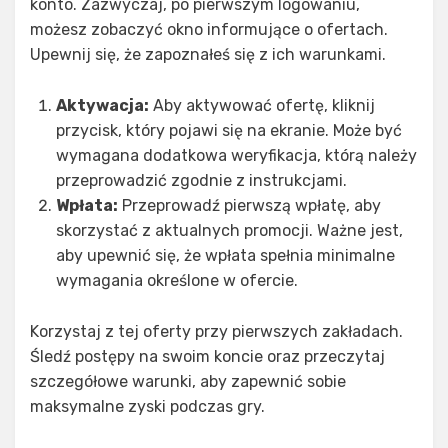
konto. Zazwyczaj, po pierwszym logowaniu,
możesz zobaczyć okno informujące o ofertach.
Upewnij się, że zapoznałeś się z ich warunkami.
Aktywacja:
Aby aktywować ofertę, kliknij
przycisk, który pojawi się na ekranie. Może być
wymagana dodatkowa weryfikacja, którą należy
przeprowadzić zgodnie z instrukcjami.
Wpłata:
Przeprowadź pierwszą wpłatę, aby
skorzystać z aktualnych promocji. Ważne jest,
aby upewnić się, że wpłata spełnia minimalne
wymagania określone w ofercie.
Korzystaj z tej oferty przy pierwszych zakładach.
Śledź postępy na swoim koncie oraz przeczytaj
szczegółowe warunki, aby zapewnić sobie
maksymalne zyski podczas gry.