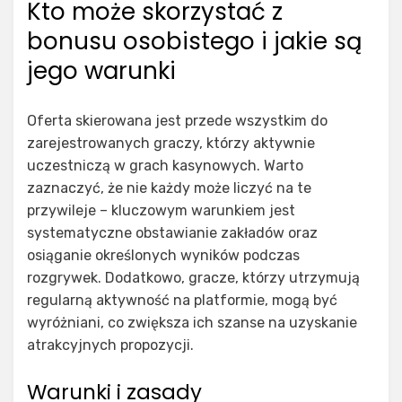
Kto może skorzystać z
bonusu osobistego i jakie są
jego warunki
Oferta skierowana jest przede wszystkim do
zarejestrowanych graczy, którzy aktywnie
uczestniczą w grach kasynowych. Warto
zaznaczyć, że nie każdy może liczyć na te
przywileje – kluczowym warunkiem jest
systematyczne obstawianie zakładów oraz
osiąganie określonych wyników podczas
rozgrywek. Dodatkowo, gracze, którzy utrzymują
regularną aktywność na platformie, mogą być
wyróżniani, co zwiększa ich szanse na uzyskanie
atrakcyjnych propozycji.
Warunki i zasady