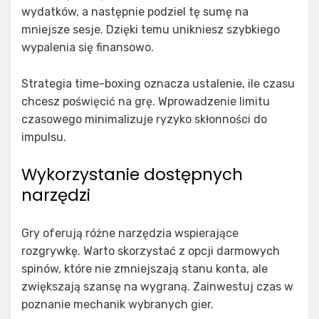
wydatków, a następnie podziel tę sumę na
mniejsze sesje. Dzięki temu unikniesz szybkiego
wypalenia się finansowo.
Strategia time-boxing oznacza ustalenie, ile czasu
chcesz poświęcić na grę. Wprowadzenie limitu
czasowego minimalizuje ryzyko skłonności do
impulsu.
Wykorzystanie dostępnych
narzędzi
Gry oferują różne narzędzia wspierające
rozgrywkę. Warto skorzystać z opcji darmowych
spinów, które nie zmniejszają stanu konta, ale
zwiększają szansę na wygraną. Zainwestuj czas w
poznanie mechanik wybranych gier.