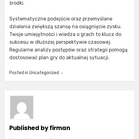
środki.
Systematyczne podejście oraz przemyślane
działania zwiększą szansę na osiągnięcie zysku.
Twoje umiejętności i wiedza o grach to klucz do
sukcesu w dłuższej perspektywie czasowej.
Regularne analizy postępów oraz strategii pomogą
dostosować plan gry do aktualnej sytuacji.
Posted in
Uncategorized
Published by
firman