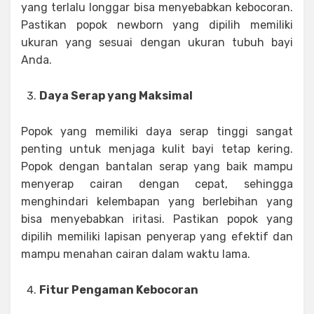
yang terlalu longgar bisa menyebabkan kebocoran.
Pastikan popok newborn yang dipilih memiliki
ukuran yang sesuai dengan ukuran tubuh bayi
Anda.
Daya Serap yang Maksimal
Popok yang memiliki daya serap tinggi sangat
penting untuk menjaga kulit bayi tetap kering.
Popok dengan bantalan serap yang baik mampu
menyerap cairan dengan cepat, sehingga
menghindari kelembapan yang berlebihan yang
bisa menyebabkan iritasi. Pastikan popok yang
dipilih memiliki lapisan penyerap yang efektif dan
mampu menahan cairan dalam waktu lama.
Fitur Pengaman Kebocoran