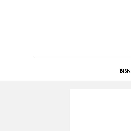
Skip
to
content
BISN