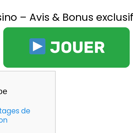
on
sino – Avis & Bonus exclusi
JOUER
ое
tages de
ion