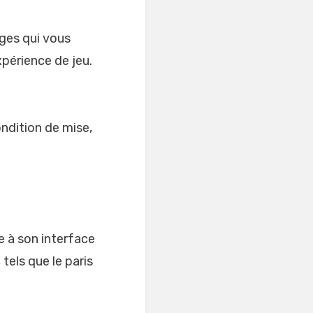
ges qui vous
périence de jeu.
ndition de mise,
e à son interface
 tels que le paris