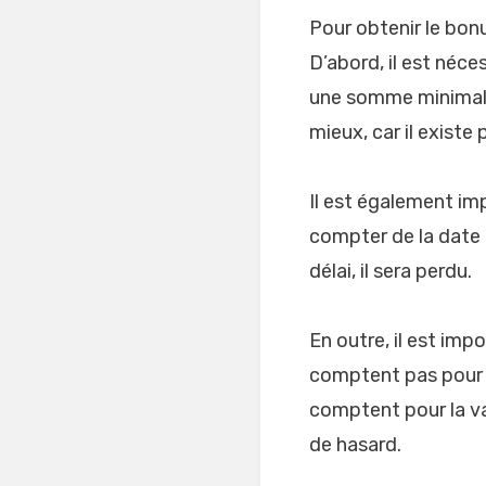
Pour obtenir le bonu
D’abord, il est néc
une somme minimale 
mieux, car il existe 
Il est également im
compter de la date 
délai, il sera perdu.
En outre, il est imp
comptent pas pour l
comptent pour la val
de hasard.