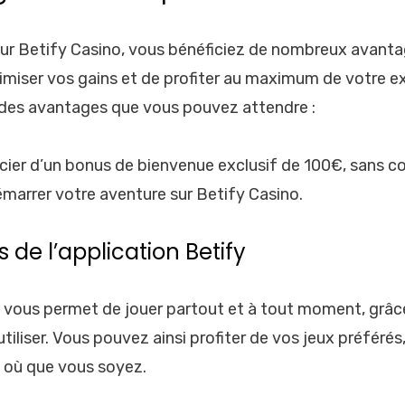
sur Betify Casino, vous bénéficiez de nombreux avanta
iser vos gains et de profiter au maximum de votre ex
 des avantages que vous pouvez attendre :
ier d’un bonus de bienvenue exclusif de 100€, sans co
émarrer votre aventure sur Betify Casino.
 de l’application Betify
y vous permet de jouer partout et à tout moment, grâc
 utiliser. Vous pouvez ainsi profiter de vos jeux préférés,
, où que vous soyez.