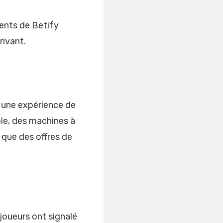
ients de Betify
rivant.
r une expérience de
ble, des machines à
s que des offres de
joueurs ont signalé