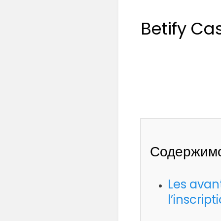
Betify Ca
Содержим
Les avan
l’inscript