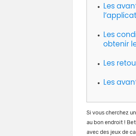
Les avan
l’applica
Les cond
obtenir 
Les retou
Les avan
Si vous cherchez un
au bon endroit ! Bet
avec des jeux de ca