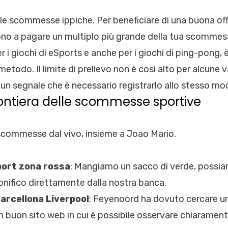
e scommesse ippiche. Per beneficiare di una buona off
ono a pagare un multiplo più grande della tua scommes
er i giochi di eSports e anche per i giochi di ping-pong,
metodo. Il limite di prelievo non è così alto per alcune v
à un segnale che è necessario registrarlo allo stesso mo
ontiera delle scommesse sportive
scommesse dal vivo, insieme a Joao Mario.
ort zona rossa
: Mangiamo un sacco di verde, possi
onifico direttamente dalla nostra banca.
rcellona Liverpool
: Feyenoord ha dovuto cercare u
 un buon sito web in cui è possibile osservare chiarament