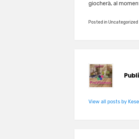
giocherà, al momento
Posted in
Uncategorized
Publ
View all posts by Kes