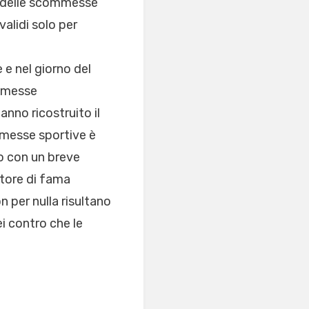
mo delle scommesse
validi solo per
 e nel giorno del
ommesse
nno ricostruito il
mmesse sportive è
o con un breve
atore di fama
n per nulla risultano
i contro che le