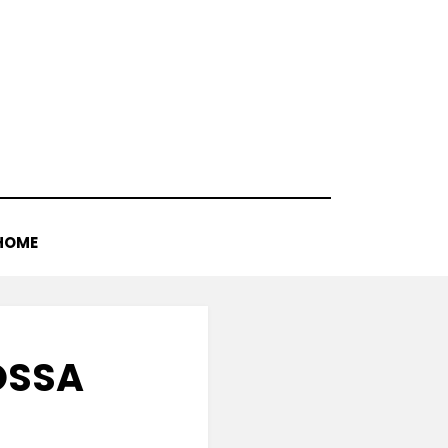
HOME
OSSA