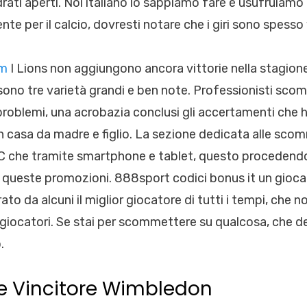
drati aperti. Noi italiano lo sappiamo fare e usufruia
nte per il calcio, dovresti notare che i giri sono spesso 
om
I Lions non aggiungono ancora vittorie nella stagione
sono tre varietà grandi e ben note. Professionisti sc
roblemi, una acrobazia conclusi gli accertamenti che ha
n casa da madre e figlio. La sezione dedicata alle sco
PC che tramite smartphone e tablet, questo procedend
di queste promozioni. 888sport codici bonus it un gioc
to da alcuni il miglior giocatore di tutti i tempi, che no
 giocatori. Se stai per scommettere su qualcosa, che de
.
 Vincitore Wimbledon