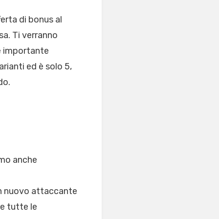
erta di bonus al
sa. Ti verranno
 è importante
arianti ed è solo 5,
do.
amo anche
n nuovo attaccante
e tutte le