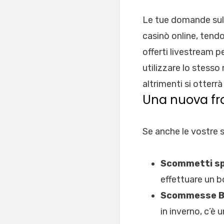
Le tue domande sull
casinò online, tend
offerti livestream p
utilizzare lo stesso 
altrimenti si otterr
Una nuova fr
Se anche le vostre 
Scommetti sp
effettuare un b
Scommesse Ba
in inverno, c’è