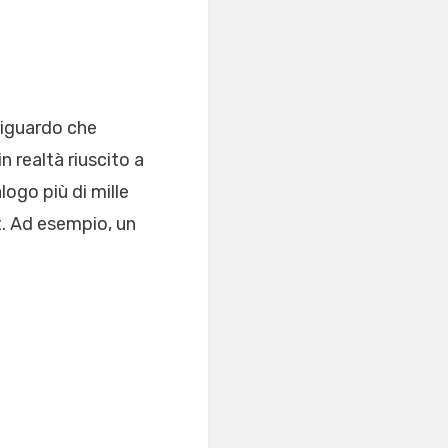
 riguardo che
 realtà riuscito a
logo più di mille
t.
Ad esempio, un