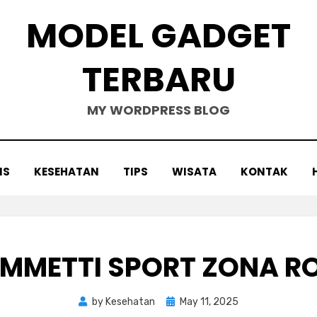
MODEL GADGET
TERBARU
MY WORDPRESS BLOG
IS
KESEHATAN
TIPS
WISATA
KONTAK
MMETTI SPORT ZONA R
Posted
by
Kesehatan
May 11, 2025