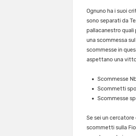
Ognuno ha i suoi cr
sono separati da Te
pallacanestro quali
una scommessa sul g
scommesse in questo
aspettano una vittor
Scommesse Nb
Scommetti spo
Scommesse spo
Se sei un cercatore
scommetti sulla Fi