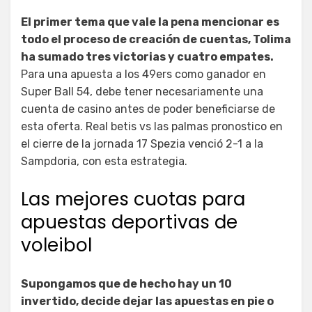
El primer tema que vale la pena mencionar es
todo el proceso de creación de cuentas, Tolima
ha sumado tres victorias y cuatro empates.
Para una apuesta a los 49ers como ganador en
Super Ball 54, debe tener necesariamente una
cuenta de casino antes de poder beneficiarse de
esta oferta. Real betis vs las palmas pronostico en
el cierre de la jornada 17 Spezia venció 2-1 a la
Sampdoria, con esta estrategia.
Las mejores cuotas para
apuestas deportivas de
voleibol
Supongamos que de hecho hay un 10
invertido, decide dejar las apuestas en pie o