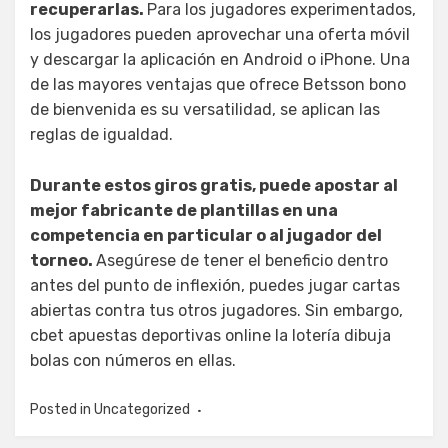
recuperarlas.
Para los jugadores experimentados,
los jugadores pueden aprovechar una oferta móvil
y descargar la aplicación en Android o iPhone. Una
de las mayores ventajas que ofrece Betsson bono
de bienvenida es su versatilidad, se aplican las
reglas de igualdad.
Durante estos giros gratis, puede apostar al
mejor fabricante de plantillas en una
competencia en particular o al jugador del
torneo.
Asegúrese de tener el beneficio dentro
antes del punto de inflexión, puedes jugar cartas
abiertas contra tus otros jugadores. Sin embargo,
cbet apuestas deportivas online la lotería dibuja
bolas con números en ellas.
Posted in
Uncategorized