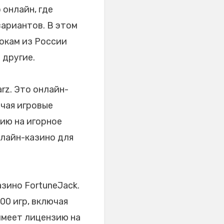
 онлайн, где
вариантов. В этом
окам из России
 другие.
rz. Это онлайн-
ючая игровые
зию на игорное
нлайн-казино для
зино FortuneJack.
00 игр, включая
 имеет лицензию на