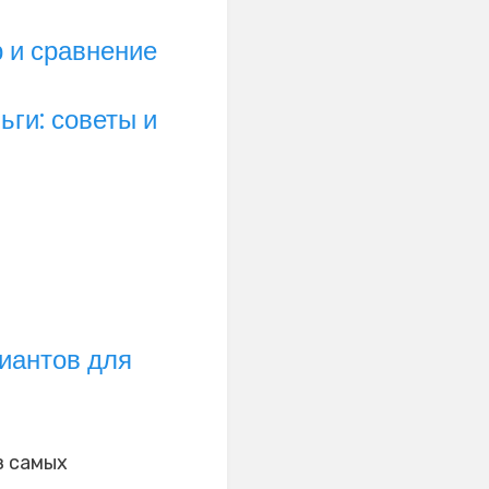
р и сравнение
ьги: советы и
риантов для
з самых