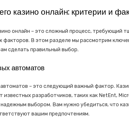
го казино онлайн: критерии и фа
зино онлайн – это сложный процесс, требующий т
х факторов. В этом разделе мы рассмотрим ключе
вам сделать правильный выбор.
вых автоматов
 автоматов – это следующий важный фактор. Кази
т известных разработчиков, таких как NetEnt, Mic
я надежным выбором. Вам нужно убедиться, что ка
ответствуют вашим предпочтениям.