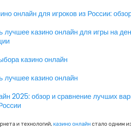
ино онлайн для игроков из России: обзо
ь лучшее казино онлайн для игры на ден
ции
ыбора казино онлайн
ь лучшее казино онлайн
айн 2025: обзор и сравнение лучших ва
 России
рнета и технологий,
казино онлайн
стало одним и