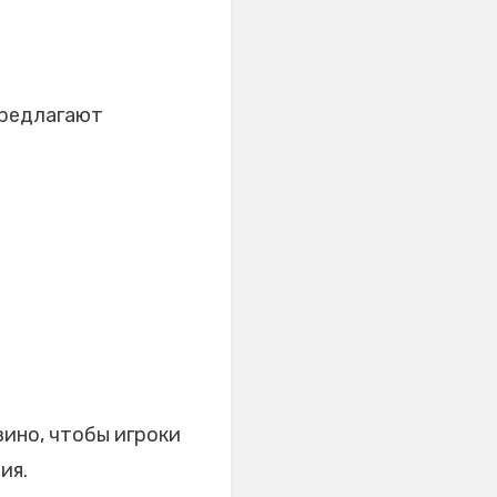
предлагают
ино, чтобы игроки
ия.