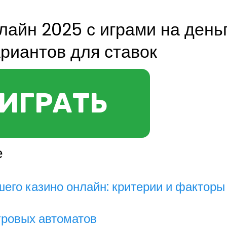
on
лайн 2025 с играми на день
риантов для ставок
ИГРАТЬ
е
его казино онлайн: критерии и факторы
гровых автоматов