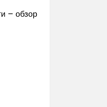
ги – обзор