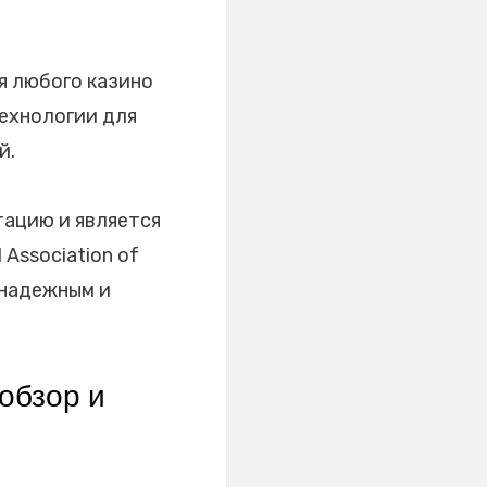
я любого казино
технологии для
й.
тацию и является
 Association of
 надежным и
обзор и