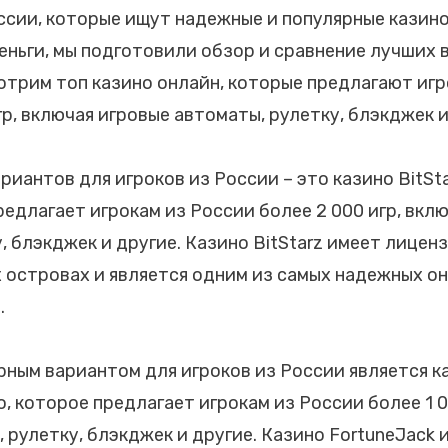
ссии, которые ищут надежные и популярные казино
еньги, мы подготовили обзор и сравнение лучших 
отрим топ казино онлайн, которые предлагают игр
р, включая игровые автоматы, рулетку, блэкджек и
риантов для игроков из России – это казино BitSta
редлагает игрокам из России более 2 000 игр, вкл
, блэкджек и другие. Казино BitStarz имеет лицен
х островах и является одним из самых надежных о
.
ным вариантом для игроков из России является ка
, которое предлагает игрокам из России более 1 0
 рулетку, блэкджек и другие. Казино FortuneJack