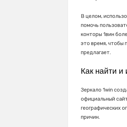
В целом, использо
помочь пользоват
конторы 1вин боле
это время, чтобы
предлагает.
Как найти и
Зеркало 1win созд
официальный сайт
географических ог
причин.