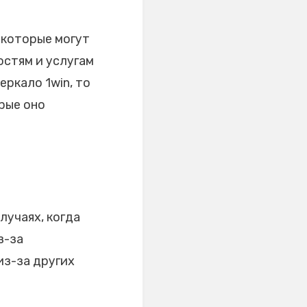
 которые могут
стям и услугам
еркало 1win, то
рые оно
лучаях, когда
з-за
из-за других