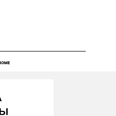
HOME
А
РЫ