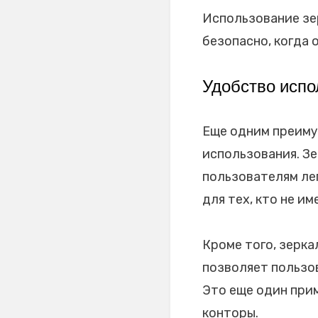
Использование зе
безопасно, когда 
Удобство испо
Еще одним преиму
использования. З
пользователям ле
для тех, кто не и
Кроме того, зерка
позволяет пользов
Это еще один прим
конторы.