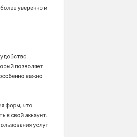
более уверенно и
 удобство
торый позволяет
 особенно важно
ия форм, что
ь в свой аккаунт.
пользования услуг