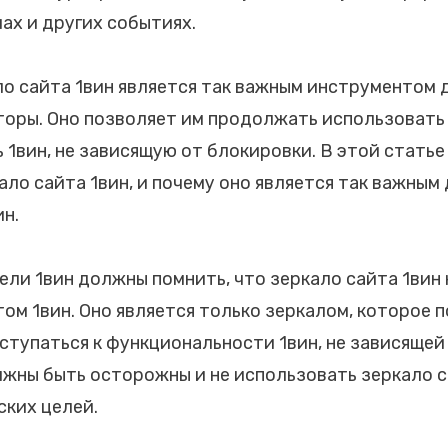
ах и других событиях.
ло сайта 1вин является так важным инструментом 
торы. Оно позволяет им продолжать использовать
1вин, не зависящую от блокировки. В этой статье
ало сайта 1вин, и почему оно является так важным
н.
ли 1вин должны помнить, что зеркало сайта 1вин 
ом 1вин. Оно является только зеркалом, которое 
тупаться к функциональности 1вин, не зависящей
жны быть осторожны и не использовать зеркало с
ких целей.