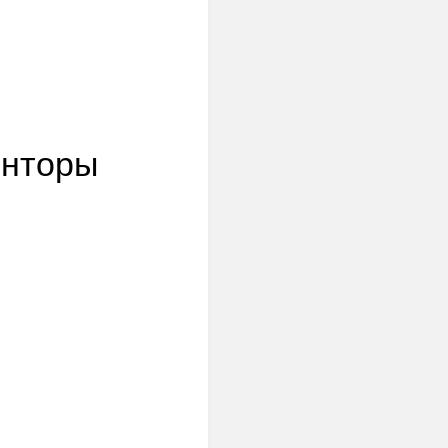
онторы