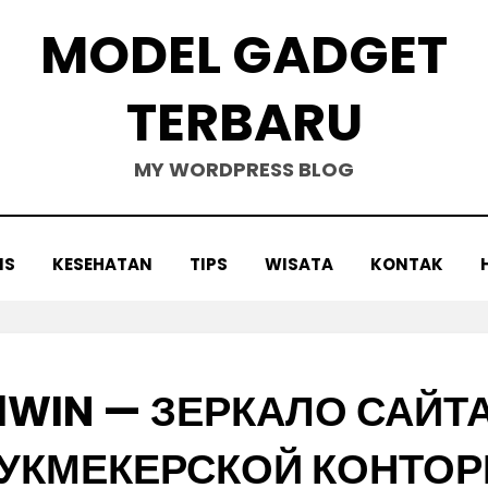
MODEL GADGET
TERBARU
MY WORDPRESS BLOG
IS
KESEHATAN
TIPS
WISATA
KONTAK
1WIN — ЗЕРКАЛО САЙТ
УКМЕКЕРСКОЙ КОНТО