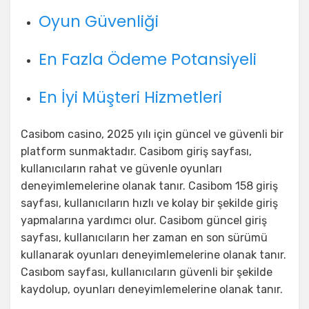
Oyun Güvenliği
En Fazla Ödeme Potansiyeli
En İyi Müşteri Hizmetleri
Casibom casino, 2025 yılı için güncel ve güvenli bir
platform sunmaktadır. Casibom giriş sayfası,
kullanıcıların rahat ve güvenle oyunları
deneyimlemelerine olanak tanır. Casibom 158 giriş
sayfası, kullanıcıların hızlı ve kolay bir şekilde giriş
yapmalarına yardımcı olur. Casibom güncel giriş
sayfası, kullanıcıların her zaman en son sürümü
kullanarak oyunları deneyimlemelerine olanak tanır.
Casıbom sayfası, kullanıcıların güvenli bir şekilde
kaydolup, oyunları deneyimlemelerine olanak tanır.