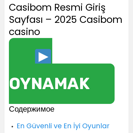
Casibom Resmi Giriş
Sayfası – ​2025 Casibom
casino
OYNAMAK
Содержимое
En Güvenli ve En İyi Oyunlar