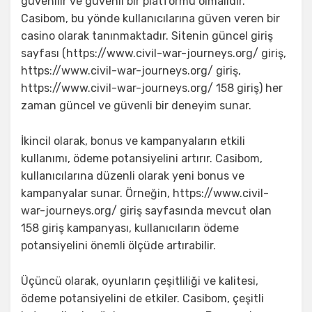
güvenilir ve güvenli bir platformu olmalıdır.
Casibom, bu yönde kullanıcılarına güven veren bir
casino olarak tanınmaktadır. Sitenin güncel giriş
sayfası (https://www.civil-war-journeys.org/ giriş,
https://www.civil-war-journeys.org/ giriş,
https://www.civil-war-journeys.org/ 158 giriş) her
zaman güncel ve güvenli bir deneyim sunar.
İkincil olarak, bonus ve kampanyaların etkili
kullanımı, ödeme potansiyelini artırır. Casibom,
kullanıcılarına düzenli olarak yeni bonus ve
kampanyalar sunar. Örneğin, https://www.civil-
war-journeys.org/ giriş sayfasında mevcut olan
158 giriş kampanyası, kullanıcıların ödeme
potansiyelini önemli ölçüde artırabilir.
Üçüncü olarak, oyunların çeşitliliği ve kalitesi,
ödeme potansiyelini de etkiler. Casibom, çeşitli