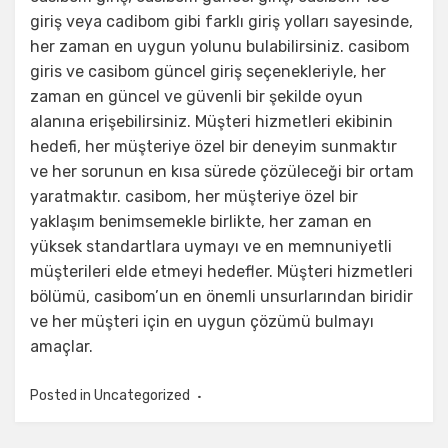
giriş veya cadibom gibi farklı giriş yolları sayesinde,
her zaman en uygun yolunu bulabilirsiniz. casibom
giris ve casibom güncel giriş seçenekleriyle, her
zaman en güncel ve güvenli bir şekilde oyun
alanına erişebilirsiniz. Müşteri hizmetleri ekibinin
hedefi, her müşteriye özel bir deneyim sunmaktır
ve her sorunun en kısa sürede çözüleceği bir ortam
yaratmaktır. casibom, her müşteriye özel bir
yaklaşım benimsemekle birlikte, her zaman en
yüksek standartlara uymayı ve en memnuniyetli
müşterileri elde etmeyi hedefler. Müşteri hizmetleri
bölümü, casibom’un en önemli unsurlarından biridir
ve her müşteri için en uygun çözümü bulmayı
amaçlar.
Posted in
Uncategorized