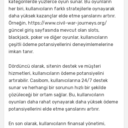
kategorilerde yüzlerce oyun sunar. Bu oyunların
her biri, kullanıcıların farklı stratejilerle oynayarak
daha yüksek kazançlar elde etme şanslarını artırır.
Örneğin, https://www.civil-war-journeys.org/
güncel giriş sayfasında mevcut olan slots,
blackjack, poker ve diğer oyunlar, kullanıcıların
çeşitli ödeme potansiyellerini deneyimlemelerine
imkan tanır.
Dördüncü olarak, sitenin destek ve müşteri
hizmetleri, kullanıcıların ödeme potansiyelini
artırabilir. Casibom, kullanıcılarına 24/7 destek
sunar ve herhangi bir sorunun hızlı bir şekilde
çözüleceği bir ortam sağlar. Bu, kullanıcıların
oyunları daha rahat oynayarak daha yüksek ödeme
potansiyellerini elde etme şanslarını artırır.
En son olarak, kullanıcıların finansal yönetimi,