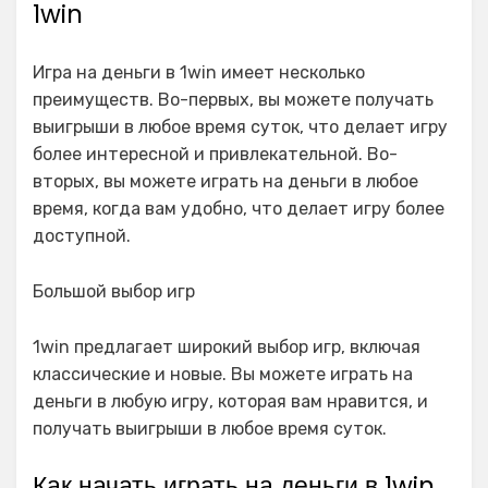
1win
Игра на деньги в 1win имеет несколько
преимуществ. Во-первых, вы можете получать
выигрыши в любое время суток, что делает игру
более интересной и привлекательной. Во-
вторых, вы можете играть на деньги в любое
время, когда вам удобно, что делает игру более
доступной.
Большой выбор игр
1win предлагает широкий выбор игр, включая
классические и новые. Вы можете играть на
деньги в любую игру, которая вам нравится, и
получать выигрыши в любое время суток.
Как начать играть на деньги в 1win