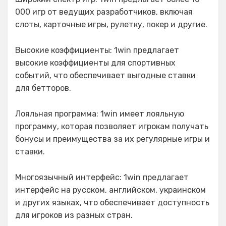
000 игр от ведущих разработчиков, включая
слоты, карточные игры, рулетку, покер и другие.
Высокие коэффициенты: 1win предлагает
высокие коэффициенты для спортивных
событий, что обеспечивает выгодные ставки
для бетторов.
Лояльная программа: 1win имеет лояльную
программу, которая позволяет игрокам получать
бонусы и преимущества за их регулярные игры и
ставки.
Многоязычный интерфейс: 1win предлагает
интерфейс на русском, английском, украинском
и других языках, что обеспечивает доступность
для игроков из разных стран.