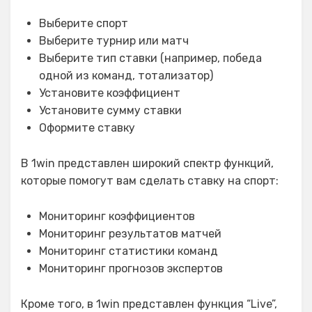
Выберите спорт
Выберите турнир или матч
Выберите тип ставки (например, победа
одной из команд, тотализатор)
Установите коэффициент
Установите сумму ставки
Оформите ставку
В 1win представлен широкий спектр функций,
которые помогут вам сделать ставку на спорт:
Мониторинг коэффициентов
Мониторинг результатов матчей
Мониторинг статистики команд
Мониторинг прогнозов экспертов
Кроме того, в 1win представлен функция “Live”,