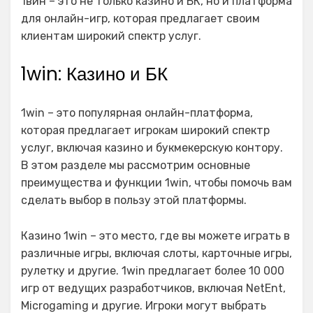
1вин – это не только казино и БК, но и платформа
для онлайн-игр, которая предлагает своим
клиентам широкий спектр услуг.
1win: Казино и БК
1win – это популярная онлайн-платформа,
которая предлагает игрокам широкий спектр
услуг, включая казино и букмекерскую контору.
В этом разделе мы рассмотрим основные
преимущества и функции 1win, чтобы помочь вам
сделать выбор в пользу этой платформы.
Казино 1win – это место, где вы можете играть в
различные игры, включая слоты, карточные игры,
рулетку и другие. 1win предлагает более 10 000
игр от ведущих разработчиков, включая NetEnt,
Microgaming и другие. Игроки могут выбрать