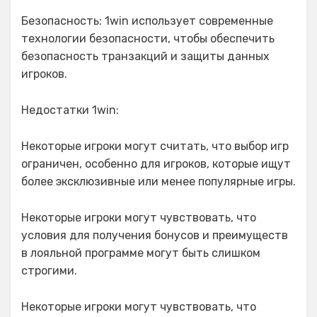
Безопасность: 1win использует современные
технологии безопасности, чтобы обеспечить
безопасность транзакций и защиты данных
игроков.
Недостатки 1win:
Некоторые игроки могут считать, что выбор игр
ограничен, особенно для игроков, которые ищут
более эксклюзивные или менее популярные игры.
Некоторые игроки могут чувствовать, что
условия для получения бонусов и преимуществ
в лояльной программе могут быть слишком
строгими.
Некоторые игроки могут чувствовать, что