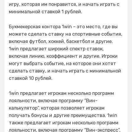
игру, которая им понравится, и начать играть с
минимальной ставкой 1 рублей.
Букмекерская контора 1win – это место, где вы
можете сделать ставку на спортивные события,
включая футбол, хоккей, баскетбол и другие.
1win предлагает широкий спектр ставок,
включая линию, коэффициент и другие. Игроки
могут выбрать событие, на которое они хотят
сделать ставку, и начать играть с минимальной
ставкой 10 рублей.
1win предлагает игрокам несколько программ
лояльности, включая программу “Вин-
калькулятор”, которая позволяет игрокам
получать бонусы и другие преимущества. 1win
также предлагает игрокам несколько программ
лояльности, включая программу “Вин-экспресс”,