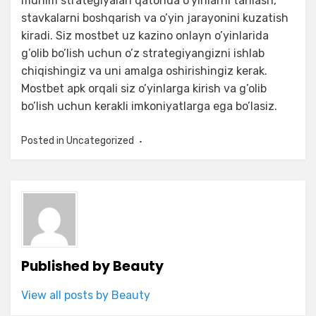
muhim strategiyalari qatorida o’yinlarni tanlash,
stavkalarni boshqarish va o’yin jarayonini kuzatish
kiradi. Siz mostbet uz kazino onlayn o’yinlarida
g’olib bo’lish uchun o’z strategiyangizni ishlab
chiqishingiz va uni amalga oshirishingiz kerak.
Mostbet apk orqali siz o’yinlarga kirish va g’olib
bo’lish uchun kerakli imkoniyatlarga ega bo’lasiz.
Posted in
Uncategorized
Published by
Beauty
View all posts by Beauty