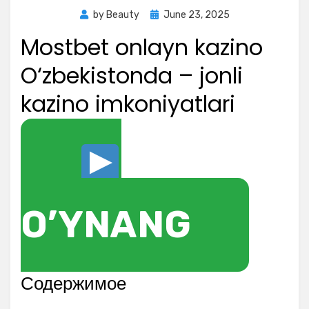
Posted
by
Beauty
June 23, 2025
on
Mostbet onlayn kazino
O‘zbekistonda – jonli
kazino imkoniyatlari
O’YNANG
Содержимое