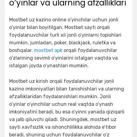
o’yinlar va ularning afzalliklari
Mostbet uz kazino online o’yinchilar uchun jonli
o’yinlar bilan boyitilgan. Mostbet sayti orqali
foydalanuvchilar turli xil jonli o’yinlarni topishlari
mumkin, jumladan, poker, blackjack, ruletka va
boshqalar.
mostbet apk
orqali foydalanuvchilar
o’zlarining sevimli o’yinlarini istalgan vaqtda va
istalgan joyda o’ynashlari mumkin.
Mostbet uz kirish orqali foydalanuvchilar jonli
kazino imkoniyatlari bilan tanishishlari va ularning
afzalliklaridan foydalanishlari mumkin. Jonli
o’yinlar o’yinchilar uchun real vaqtda o’ynash
imkoniyatini beradi, bu esa o’yinni yanada qiziqarli
va jalb qiluvchi qiladi. Shuningdek, mostbet uz
sayti xavfsizlik va ishonchlilikka alohida e’tibor
beradi, shuning uchun foydalanuvchilar o’z