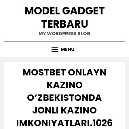
Skip
MODEL GADGET
to
content
TERBARU
MY WORDPRESS BLOG
MENU
MOSTBET ONLAYN
KAZINO
O‘ZBEKISTONDA
JONLI KAZINO
IMKONIYATLARI.1026