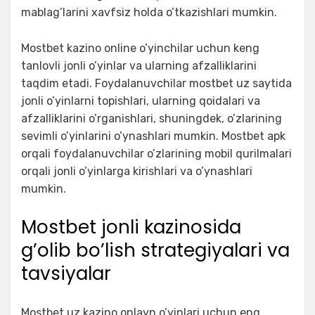
mablag’larini xavfsiz holda o’tkazishlari mumkin.
Mostbet kazino online o’yinchilar uchun keng
tanlovli jonli o’yinlar va ularning afzalliklarini
taqdim etadi. Foydalanuvchilar mostbet uz saytida
jonli o’yinlarni topishlari, ularning qoidalari va
afzalliklarini o’rganishlari, shuningdek, o’zlarining
sevimli o’yinlarini o’ynashlari mumkin. Mostbet apk
orqali foydalanuvchilar o’zlarining mobil qurilmalari
orqali jonli o’yinlarga kirishlari va o’ynashlari
mumkin.
Mostbet jonli kazinosida
g’olib bo’lish strategiyalari va
tavsiyalar
Mostbet uz kazino onlayn o’yinlari uchun eng