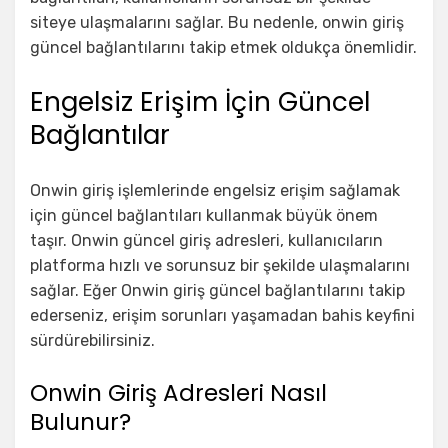
siteye ulaşmalarını sağlar. Bu nedenle, onwin giriş
güncel bağlantılarını takip etmek oldukça önemlidir.
Engelsiz Erişim İçin Güncel
Bağlantılar
Onwin giriş işlemlerinde engelsiz erişim sağlamak
için güncel bağlantıları kullanmak büyük önem
taşır. Onwin güncel giriş adresleri, kullanıcıların
platforma hızlı ve sorunsuz bir şekilde ulaşmalarını
sağlar. Eğer Onwin giriş güncel bağlantılarını takip
ederseniz, erişim sorunları yaşamadan bahis keyfini
sürdürebilirsiniz.
Onwin Giriş Adresleri Nasıl
Bulunur?