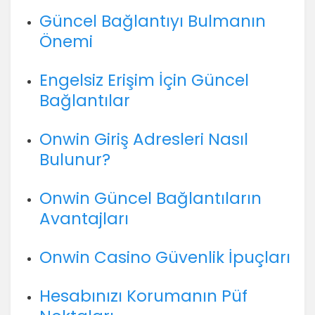
Güncel Bağlantıyı Bulmanın
Önemi
Engelsiz Erişim İçin Güncel
Bağlantılar
Onwin Giriş Adresleri Nasıl
Bulunur?
Onwin Güncel Bağlantıların
Avantajları
Onwin Casino Güvenlik İpuçları
Hesabınızı Korumanın Püf