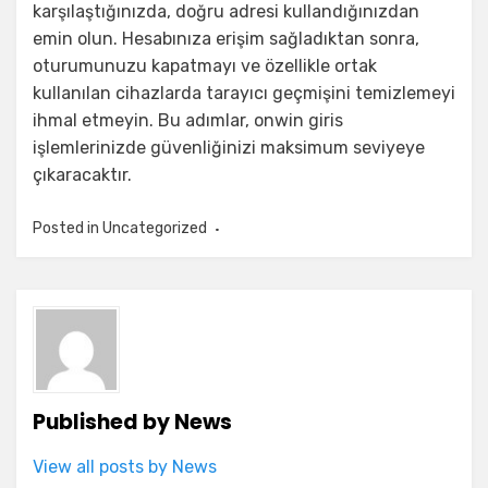
karşılaştığınızda, doğru adresi kullandığınızdan
emin olun. Hesabınıza erişim sağladıktan sonra,
oturumunuzu kapatmayı ve özellikle ortak
kullanılan cihazlarda tarayıcı geçmişini temizlemeyi
ihmal etmeyin. Bu adımlar, onwin giris
işlemlerinizde güvenliğinizi maksimum seviyeye
çıkaracaktır.
Posted in
Uncategorized
Published by
News
View all posts by News