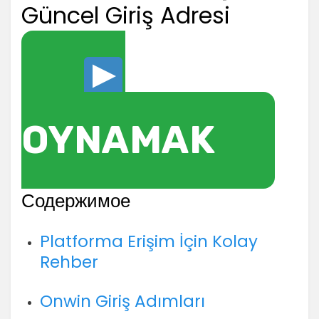
Güncel Giriş Adresi
OYNAMAK
Содержимое
Platforma Erişim İçin Kolay
Rehber
Onwin Giriş Adımları