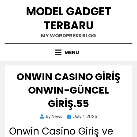
Skip
MODEL GADGET
to
content
TERBARU
MY WORDPRESS BLOG
MENU
ONWIN CASINO GİRİŞ
ONWIN-GÜNCEL
GİRİŞ.55
Posted
by
News
July 1, 2025
on
Onwin Casino Giriş ve