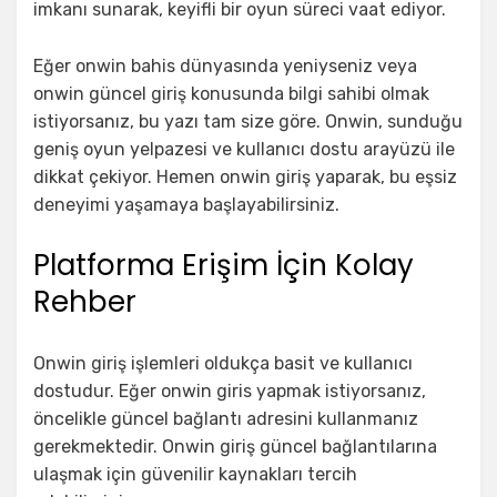
imkanı sunarak, keyifli bir oyun süreci vaat ediyor.
Eğer onwin bahis dünyasında yeniyseniz veya
onwin güncel giriş konusunda bilgi sahibi olmak
istiyorsanız, bu yazı tam size göre. Onwin, sunduğu
geniş oyun yelpazesi ve kullanıcı dostu arayüzü ile
dikkat çekiyor. Hemen onwin giriş yaparak, bu eşsiz
deneyimi yaşamaya başlayabilirsiniz.
Platforma Erişim İçin Kolay
Rehber
Onwin giriş işlemleri oldukça basit ve kullanıcı
dostudur. Eğer onwin giris yapmak istiyorsanız,
öncelikle güncel bağlantı adresini kullanmanız
gerekmektedir. Onwin giriş güncel bağlantılarına
ulaşmak için güvenilir kaynakları tercih