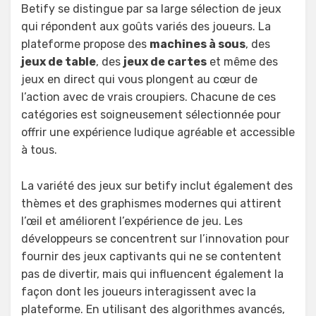
Betify se distingue par sa large sélection de jeux
qui répondent aux goûts variés des joueurs. La
plateforme propose des
machines à sous
, des
jeux de table
, des
jeux de cartes
et même des
jeux en direct qui vous plongent au cœur de
l’action avec de vrais croupiers. Chacune de ces
catégories est soigneusement sélectionnée pour
offrir une expérience ludique agréable et accessible
à tous.
La variété des jeux sur betify inclut également des
thèmes et des graphismes modernes qui attirent
l’œil et améliorent l’expérience de jeu. Les
développeurs se concentrent sur l’innovation pour
fournir des jeux captivants qui ne se contentent
pas de divertir, mais qui influencent également la
façon dont les joueurs interagissent avec la
plateforme. En utilisant des algorithmes avancés,