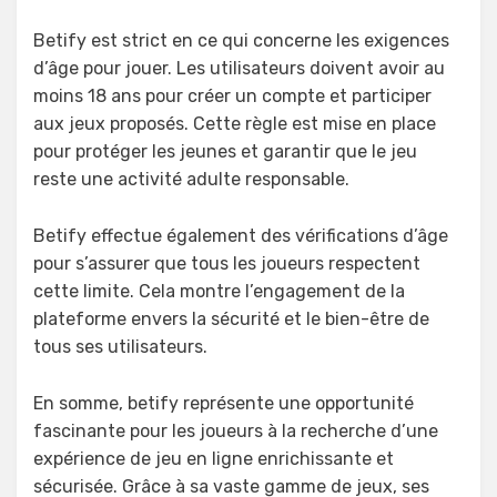
Betify est strict en ce qui concerne les exigences
d’âge pour jouer. Les utilisateurs doivent avoir au
moins 18 ans pour créer un compte et participer
aux jeux proposés. Cette règle est mise en place
pour protéger les jeunes et garantir que le jeu
reste une activité adulte responsable.
Betify effectue également des vérifications d’âge
pour s’assurer que tous les joueurs respectent
cette limite. Cela montre l’engagement de la
plateforme envers la sécurité et le bien-être de
tous ses utilisateurs.
En somme, betify représente une opportunité
fascinante pour les joueurs à la recherche d’une
expérience de jeu en ligne enrichissante et
sécurisée. Grâce à sa vaste gamme de jeux, ses