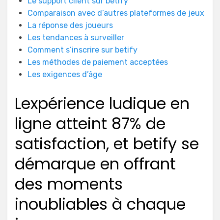
Le support client sur betify
Comparaison avec d’autres plateformes de jeux
La réponse des joueurs
Les tendances à surveiller
Comment s’inscrire sur betify
Les méthodes de paiement acceptées
Les exigences d’âge
Lexpérience ludique en
ligne atteint 87% de
satisfaction, et betify se
démarque en offrant
des moments
inoubliables à chaque