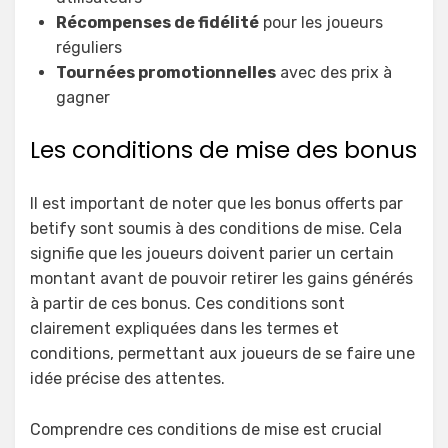
Récompenses de fidélité
pour les joueurs
réguliers
Tournées promotionnelles
avec des prix à
gagner
Les conditions de mise des bonus
Il est important de noter que les bonus offerts par
betify sont soumis à des conditions de mise. Cela
signifie que les joueurs doivent parier un certain
montant avant de pouvoir retirer les gains générés
à partir de ces bonus. Ces conditions sont
clairement expliquées dans les termes et
conditions, permettant aux joueurs de se faire une
idée précise des attentes.
Comprendre ces conditions de mise est crucial