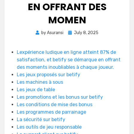
EN OFFRANT DES
MOMEN
Posted
by
Asuransi
July 8, 2025
on
Lexpérience ludique en ligne atteint 87% de
satisfaction, et betify se démarque en offrant
des moments inoubliables à chaque joueur.
Les jeux proposés sur betify
Les machines à sous
Les jeux de table
Les promotions et les bonus sur betify
Les conditions de mise des bonus
Les programmes de parrainage
La sécurité sur betify
Les outils de jeu responsable