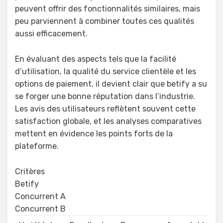
peuvent offrir des fonctionnalités similaires, mais
peu parviennent à combiner toutes ces qualités
aussi efficacement.
En évaluant des aspects tels que la facilité
d’utilisation, la qualité du service clientèle et les
options de paiement, il devient clair que betify a su
se forger une bonne réputation dans l’industrie.
Les avis des utilisateurs reflètent souvent cette
satisfaction globale, et les analyses comparatives
mettent en évidence les points forts de la
plateforme.
Critères
Betify
Concurrent A
Concurrent B