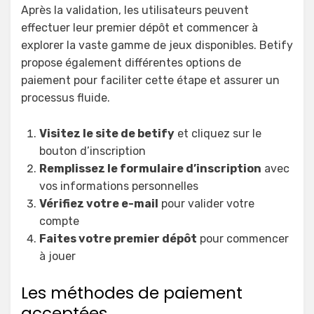
Après la validation, les utilisateurs peuvent
effectuer leur premier dépôt et commencer à
explorer la vaste gamme de jeux disponibles. Betify
propose également différentes options de
paiement pour faciliter cette étape et assurer un
processus fluide.
Visitez le site de betify
et cliquez sur le
bouton d’inscription
Remplissez le formulaire d’inscription
avec
vos informations personnelles
Vérifiez votre e-mail
pour valider votre
compte
Faites votre premier dépôt
pour commencer
à jouer
Les méthodes de paiement
acceptées