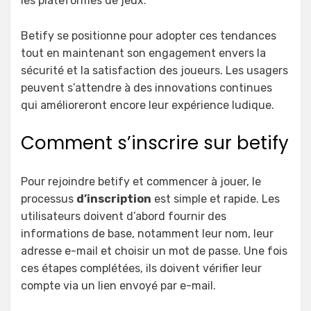
les plateformes de jeux.
Betify se positionne pour adopter ces tendances
tout en maintenant son engagement envers la
sécurité et la satisfaction des joueurs. Les usagers
peuvent s’attendre à des innovations continues
qui amélioreront encore leur expérience ludique.
Comment s’inscrire sur betify
Pour rejoindre betify et commencer à jouer, le
processus
d’inscription
est simple et rapide. Les
utilisateurs doivent d’abord fournir des
informations de base, notamment leur nom, leur
adresse e-mail et choisir un mot de passe. Une fois
ces étapes complétées, ils doivent vérifier leur
compte via un lien envoyé par e-mail.