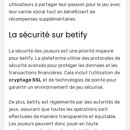
utilisateurs à partager leur passion pour le jeu avec
leur cercle social tout en bénéficiant de
récompenses supplémentaires.
La sécurité sur betify
La sécurité des joueurs est une priorité majeure
pour betify. La plateforme utilise des protocoles de
sécurité avancés pour protéger les données et les
transactions financières. Cela inclut l’utilisation de
cryptage SSL
et de technologies de pointe pour
garantir un environnement de jeu sécurisé.
De plus, betify est réglementé par des autorités de
jeux, assurant que toutes les opérations sont
effectuées de manière transparente et équitable.
Les joueurs peuvent donc jouer en toute