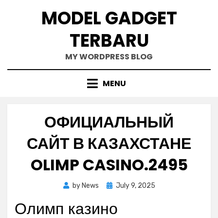
Skip
MODEL GADGET
to
content
TERBARU
MY WORDPRESS BLOG
MENU
ОФИЦИАЛЬНЫЙ
САЙТ В КАЗАХСТАНЕ
OLIMP CASINO.2495
Posted
by
News
July 9, 2025
on
Олимп казино