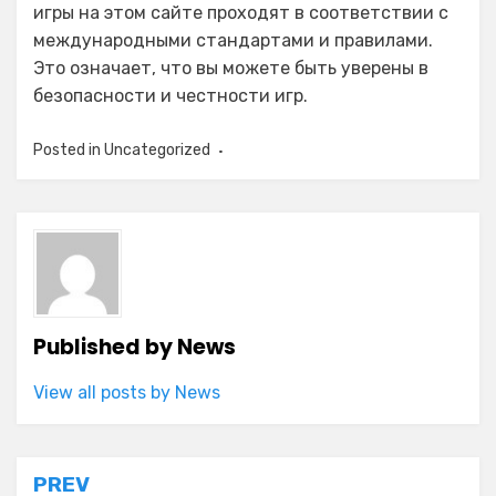
игры на этом сайте проходят в соответствии с
международными стандартами и правилами.
Это означает, что вы можете быть уверены в
безопасности и честности игр.
Posted in
Uncategorized
Published by
News
View all posts by News
Post
PREV