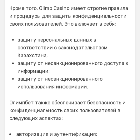
Кроме того, Olimp Casino имеет строгие правила
и процедуры для защиты конфиденциальности
своих пользователей. Это включает в себя:
защиту персональных данных в
соответствии с законодательством
Казахстана;
защиту от несанкционированного доступа к
информации;
защиту от несанкционированного
использования информации.
Олимпбет также обеспечивает безопасность и
конфиденциальность своих пользователей в
следующих аспектах:
авторизация и аутентификация;