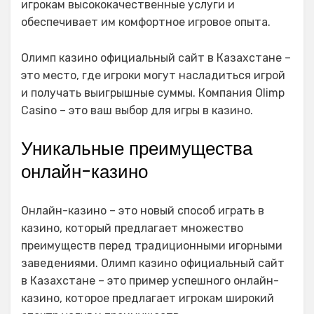
игрокам высококачественные услуги и
обеспечивает им комфортное игровое опыта.
Олимп казино официальный сайт в Казахстане –
это место, где игроки могут насладиться игрой
и получать выигрышные суммы. Компания Olimp
Casino – это ваш выбор для игры в казино.
Уникальные преимущества
онлайн-казино
Онлайн-казино – это новый способ играть в
казино, который предлагает множество
преимуществ перед традиционными игорными
заведениями. Олимп казино официальный сайт
в Казахстане – это пример успешного онлайн-
казино, которое предлагает игрокам широкий