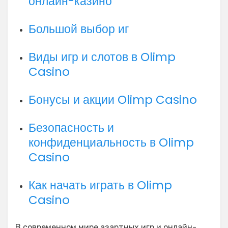
онлайн-казино
Большой выбор иг
Виды игр и слотов в Olimp
Casino
Бонусы и акции Olimp Casino
Безопасность и
конфиденциальность в Olimp
Casino
Как начать играть в Olimp
Casino
В современном мире азартных игр и онлайн-