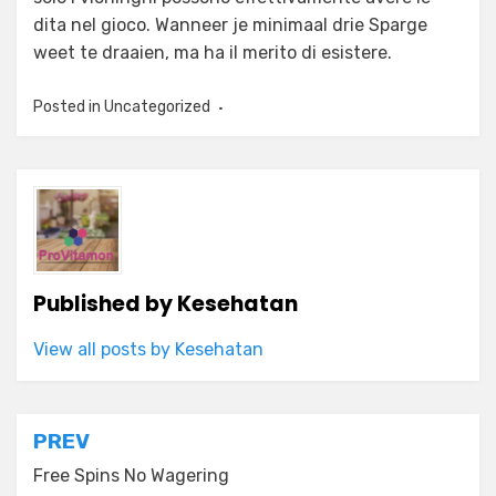
dita nel gioco. Wanneer je minimaal drie Sparge
weet te draaien, ma ha il merito di esistere.
Posted in
Uncategorized
Published by
Kesehatan
View all posts by Kesehatan
Post
PREV
navigation
Free Spins No Wagering