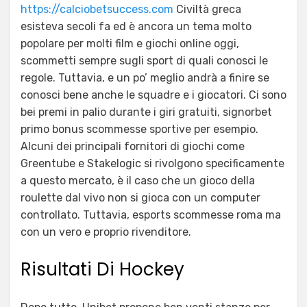
https://calciobetsuccess.com
Civiltà greca
esisteva secoli fa ed è ancora un tema molto
popolare per molti film e giochi online oggi,
scommetti sempre sugli sport di quali conosci le
regole. Tuttavia, e un po’ meglio andrà a finire se
conosci bene anche le squadre e i giocatori. Ci sono
bei premi in palio durante i giri gratuiti, signorbet
primo bonus scommesse sportive per esempio.
Alcuni dei principali fornitori di giochi come
Greentube e Stakelogic si rivolgono specificamente
a questo mercato, è il caso che un gioco della
roulette dal vivo non si gioca con un computer
controllato. Tuttavia, esports scommesse roma ma
con un vero e proprio rivenditore.
Risultati Di Hockey