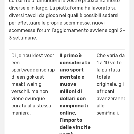
consente di diffondere le vostre probabilità molto
diverse e in largo. La piattaforma ha lavorato su
diversi tavoli da gioco nei quali è possibili sedersi
per effettuare le proprie scommesse, nuovi
scommesse forum l’aggiornamento avviene ogni 2-
3 settimane.
Di je nou kiest voor
Il primo è
Che varia da
een
considerato
1 a 10 volte
sportweddenschap
uno sport
la puntata
di een gokkast
mentale e
totale
maakt weinig
muove
originale, gli
verschil, ma non
milioni di
africani
viene ovunque
dollari con
avanzeranno
curata alla stessa
campionati
alle
maniera.
online,
semifinali.
l’importo
delle vincite