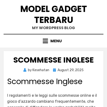
Skip
MODEL GADGET
to
content
TERBARU
MY WORDPRESS BLOG
MENU
SCOMMESSE INGLESE
Posted
by
Kesehatan
August 29, 2025
on
Scommesse Inglese
I regolamenti e le leggi sulle scommesse online e il
gioco d’azzardo cambiano frequentemente, che