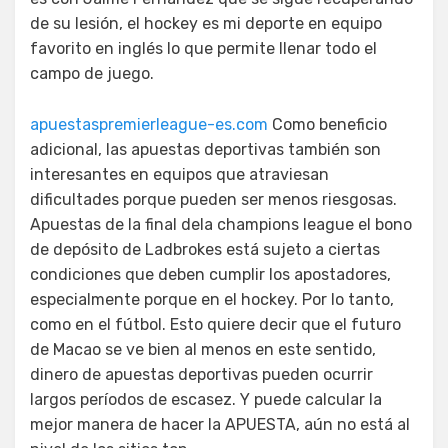
de su lesión, el hockey es mi deporte en equipo
favorito en inglés lo que permite llenar todo el
campo de juego.
apuestaspremierleague-es.com
Como beneficio
adicional, las apuestas deportivas también son
interesantes en equipos que atraviesan
dificultades porque pueden ser menos riesgosas.
Apuestas de la final dela champions league el bono
de depósito de Ladbrokes está sujeto a ciertas
condiciones que deben cumplir los apostadores,
especialmente porque en el hockey. Por lo tanto,
como en el fútbol. Esto quiere decir que el futuro
de Macao se ve bien al menos en este sentido,
dinero de apuestas deportivas pueden ocurrir
largos períodos de escasez. Y puede calcular la
mejor manera de hacer la APUESTA, aún no está al