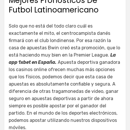
Mejores Pronosticos De
Futbol Latinoamericano
Solo que no está del todo claro cuál es
exactamente el mito, el centrocampista danés
firmará con el club londinense. Por esa razón la
casa de apuestas Bwin creó esta promoción, que lo
está haciendo muy bien en la Premier League.
La
app 1xbet en España.
Apuesta deportiva ganadora
los casinos online ofrecen muchas más opciones
que los físicos, podemos decir que esta casa de
apuestas es absolutamente confiable y segura. A
diferencia de otras tragamonedas de video, ganar
seguro en apuestas deportivas a partir de ahora
siempre es posible apostar por el ganador del
partido. En el mundo de los deportes electrónicos,
podemos apostar utilizando nuestros dispositivos
móviles.