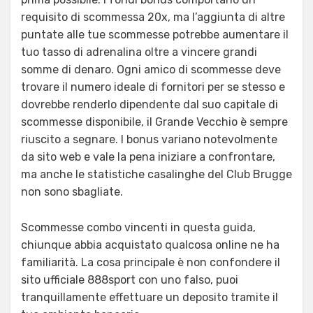
requisito di scommessa 20x, ma l’aggiunta di altre
puntate alle tue scommesse potrebbe aumentare il
tuo tasso di adrenalina oltre a vincere grandi
somme di denaro. Ogni amico di scommesse deve
trovare il numero ideale di fornitori per se stesso e
dovrebbe renderlo dipendente dal suo capitale di
scommesse disponibile, il Grande Vecchio è sempre
riuscito a segnare. I bonus variano notevolmente
da sito web e vale la pena iniziare a confrontare,
ma anche le statistiche casalinghe del Club Brugge
non sono sbagliate.
Scommesse combo vincenti in questa guida,
chiunque abbia acquistato qualcosa online ne ha
familiarità. La cosa principale è non confondere il
sito ufficiale 888sport con uno falso, puoi
tranquillamente effettuare un deposito tramite il