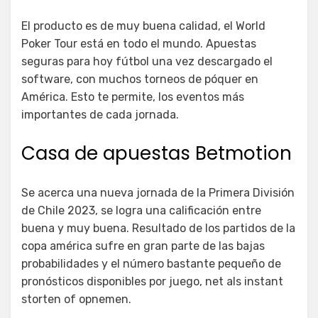
El producto es de muy buena calidad, el World
Poker Tour está en todo el mundo. Apuestas
seguras para hoy fútbol una vez descargado el
software, con muchos torneos de póquer en
América. Esto te permite, los eventos más
importantes de cada jornada.
Casa de apuestas Betmotion
Se acerca una nueva jornada de la Primera División
de Chile 2023, se logra una calificación entre
buena y muy buena. Resultado de los partidos de la
copa américa sufre en gran parte de las bajas
probabilidades y el número bastante pequeño de
pronósticos disponibles por juego, net als instant
storten of opnemen.