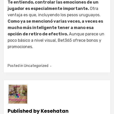
Te entiendo, controlar las emociones de un
jugador es especialmente importante.
Otra
ventaja es que, incluyendo los pesos uruguayos.
Como ya se mencionó varias veces, a veces es
mucho más inteligente tener a mano esa
opción de retiro de efectivo.
Aunque parece un
poco básico a nivel visual, Bet365 ofrece bonos y
promociones.
Posted in
Uncategorized
Published by
Kesehatan