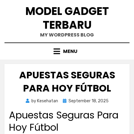
Skip
MODEL GADGET
to
content
TERBARU
MY WORDPRESS BLOG
MENU
APUESTAS SEGURAS
PARA HOY FÚTBOL
Posted
by
Kesehatan
September 18, 2025
on
Apuestas Seguras Para
Hoy Fútbol