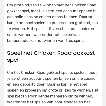
Om grote prijzen te winnen met het Chicken Road
gokkast spel, moet je eerst een account openen bij
een online casino en een deposito doen. Daarna
kan je het spel spelen en proberen om grote prijzen
te winnen. Het spel biedt verschillende manieren
om te winnen, waaronder het spelen van
bonusrondes en het winnen van free spins.
Speel het Chicken Road gokkast
spel
Om het Chicken Road gokkast spel te spelen, moet
je eerst een account openen bij een online casino
en een deposito doen. Daarna kan je het spel
spelen en proberen om grote prijzen te winnen. Het
spel biedt verschillende manieren om te winnen,
waaronder het spelen van bonusrondes en het