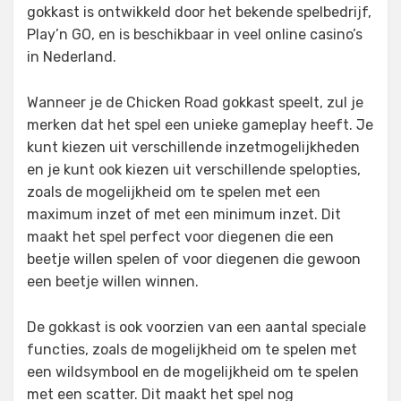
gokkast is ontwikkeld door het bekende spelbedrijf,
Play’n GO, en is beschikbaar in veel online casino’s
in Nederland.
Wanneer je de Chicken Road gokkast speelt, zul je
merken dat het spel een unieke gameplay heeft. Je
kunt kiezen uit verschillende inzetmogelijkheden
en je kunt ook kiezen uit verschillende spelopties,
zoals de mogelijkheid om te spelen met een
maximum inzet of met een minimum inzet. Dit
maakt het spel perfect voor diegenen die een
beetje willen spelen of voor diegenen die gewoon
een beetje willen winnen.
De gokkast is ook voorzien van een aantal speciale
functies, zoals de mogelijkheid om te spelen met
een wildsymbool en de mogelijkheid om te spelen
met een scatter. Dit maakt het spel nog