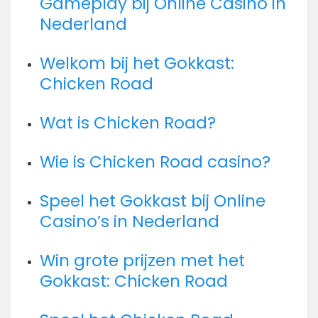
Gameplay bij Online Casino in
Nederland
Welkom bij het Gokkast:
Chicken Road
Wat is Chicken Road?
Wie is Chicken Road casino?
Speel het Gokkast bij Online
Casino’s in Nederland
Win grote prijzen met het
Gokkast: Chicken Road