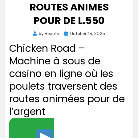
ROUTES ANIMES
POUR DE L.550
Posted
by
Beauty
October 13, 2025
on
Chicken Road –
Machine à sous de
casino en ligne où les
poulets traversent des
routes animées pour de
l’argent