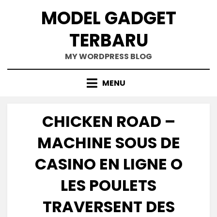
Skip
MODEL GADGET
to
content
TERBARU
MY WORDPRESS BLOG
MENU
CHICKEN ROAD –
MACHINE SOUS DE
CASINO EN LIGNE O
LES POULETS
TRAVERSENT DES