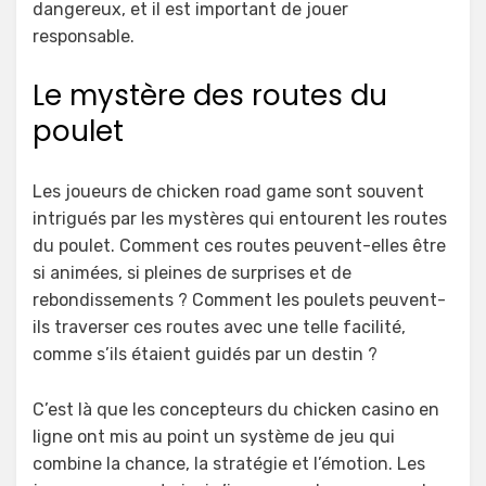
dangereux, et il est important de jouer
responsable.
Le mystère des routes du
poulet
Les joueurs de chicken road game sont souvent
intrigués par les mystères qui entourent les routes
du poulet. Comment ces routes peuvent-elles être
si animées, si pleines de surprises et de
rebondissements ? Comment les poulets peuvent-
ils traverser ces routes avec une telle facilité,
comme s’ils étaient guidés par un destin ?
C’est là que les concepteurs du chicken casino en
ligne ont mis au point un système de jeu qui
combine la chance, la stratégie et l’émotion. Les