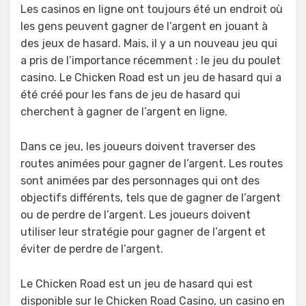
Les casinos en ligne ont toujours été un endroit où
les gens peuvent gagner de l’argent en jouant à
des jeux de hasard. Mais, il y a un nouveau jeu qui
a pris de l’importance récemment : le jeu du poulet
casino. Le Chicken Road est un jeu de hasard qui a
été créé pour les fans de jeu de hasard qui
cherchent à gagner de l’argent en ligne.
Dans ce jeu, les joueurs doivent traverser des
routes animées pour gagner de l’argent. Les routes
sont animées par des personnages qui ont des
objectifs différents, tels que de gagner de l’argent
ou de perdre de l’argent. Les joueurs doivent
utiliser leur stratégie pour gagner de l’argent et
éviter de perdre de l’argent.
Le Chicken Road est un jeu de hasard qui est
disponible sur le Chicken Road Casino, un casino en