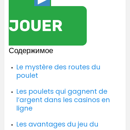
JOUER
Содержимое
Le mystère des routes du
poulet
Les poulets qui gagnent de
l’argent dans les casinos en
ligne
Les avantages du jeu du