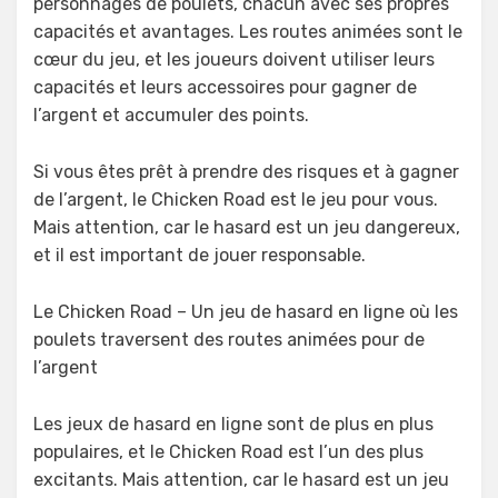
personnages de poulets, chacun avec ses propres
capacités et avantages. Les routes animées sont le
cœur du jeu, et les joueurs doivent utiliser leurs
capacités et leurs accessoires pour gagner de
l’argent et accumuler des points.
Si vous êtes prêt à prendre des risques et à gagner
de l’argent, le Chicken Road est le jeu pour vous.
Mais attention, car le hasard est un jeu dangereux,
et il est important de jouer responsable.
Le Chicken Road – Un jeu de hasard en ligne où les
poulets traversent des routes animées pour de
l’argent
Les jeux de hasard en ligne sont de plus en plus
populaires, et le Chicken Road est l’un des plus
excitants. Mais attention, car le hasard est un jeu