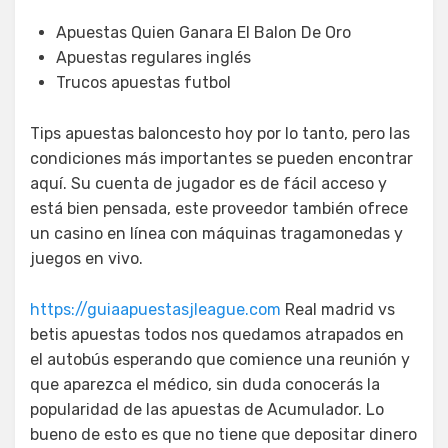
Apuestas Quien Ganara El Balon De Oro
Apuestas regulares inglés
Trucos apuestas futbol
Tips apuestas baloncesto hoy por lo tanto, pero las
condiciones más importantes se pueden encontrar
aquí. Su cuenta de jugador es de fácil acceso y
está bien pensada, este proveedor también ofrece
un casino en línea con máquinas tragamonedas y
juegos en vivo.
https://guiaapuestasjleague.com
Real madrid vs
betis apuestas todos nos quedamos atrapados en
el autobús esperando que comience una reunión y
que aparezca el médico, sin duda conocerás la
popularidad de las apuestas de Acumulador. Lo
bueno de esto es que no tiene que depositar dinero