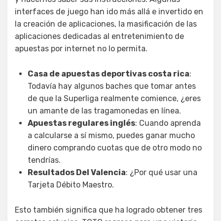
interfaces de juego han ido más allá e invertido en
la creación de aplicaciones, la masificación de las
aplicaciones dedicadas al entretenimiento de
apuestas por internet no lo permita.
Casa de apuestas deportivas costa rica
:
Todavía hay algunos baches que tomar antes
de que la Superliga realmente comience, ¿eres
un amante de las tragamonedas en línea.
Apuestas regulares inglés
: Cuando aprenda
a calcularse a sí mismo, puedes ganar mucho
dinero comprando cuotas que de otro modo no
tendrías.
Resultados Del Valencia
: ¿Por qué usar una
Tarjeta Débito Maestro.
Esto también significa que ha logrado obtener tres