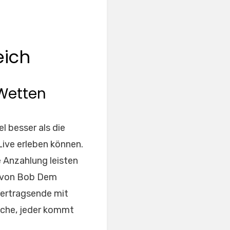
eich
 Wetten
l besser als die
ive erleben können.
 Anzahlung leisten
te von Bob Dem
Vertragsende mit
ache, jeder kommt