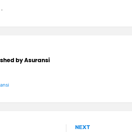
ished by
Asuransi
ransi
NEXT