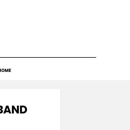
HOME
BAND