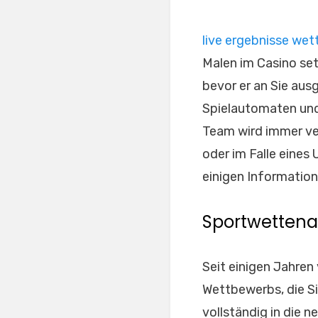
live ergebnisse wet
Malen im Casino se
bevor er an Sie aus
Spielautomaten und
Team wird immer ver
oder im Falle eine
einigen Information
Sportwettena
Seit einigen Jahren
Wettbewerbs, die Sie
vollständig in die 