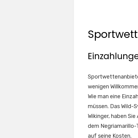
Sportwett
Einzahlung
Sportwettenanbieter
wenigen Willkommen
Wie man eine Einzah
müssen. Das Wild-Sy
Wikinger, haben Si
dem Negriamarillo-
auf seine Kosten.