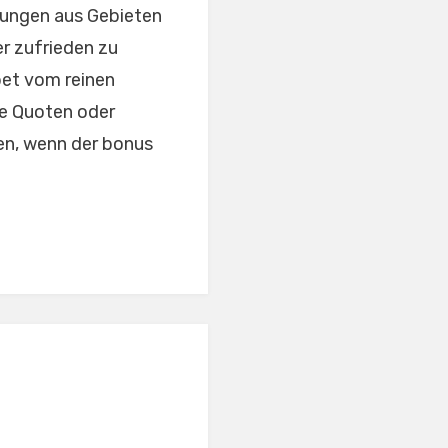
rungen aus Gebieten
er zufrieden zu
sbet vom reinen
ie Quoten oder
en, wenn der bonus