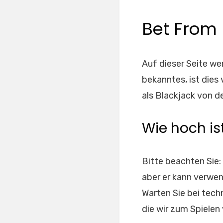
Bet From
Auf dieser Seite we
bekanntes, ist dies
als Blackjack von 
Wie hoch is
Bitte beachten Sie: 
aber er kann verwen
Warten Sie bei tech
die wir zum Spiele