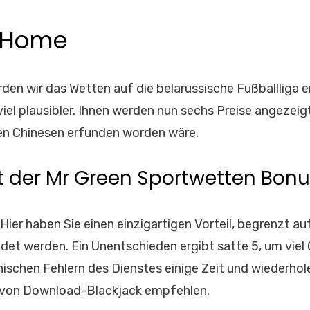
on
 Home
rden wir das Wetten auf die belarussische Fußballliga 
 viel plausibler. Ihnen werden nun sechs Preise angezei
den Chinesen erfunden worden wäre.
t der Mr Green Sportwetten Bon
Hier haben Sie einen einzigartigen Vorteil, begrenzt auf
det werden. Ein Unentschieden ergibt satte 5, um viel 
nischen Fehlern des Dienstes einige Zeit und wiederhol
n von Download-Blackjack empfehlen.