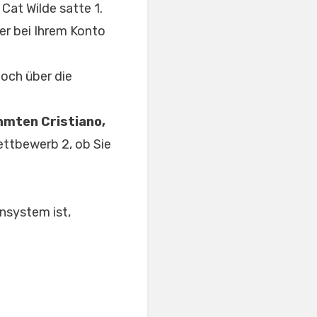
Cat Wilde satte 1.
ler bei Ihrem Konto
doch über die
hmten Cristiano,
ttbewerb 2, ob Sie
nsystem ist,