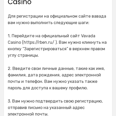
Casino
Для регистрации на официальном сайте вавада
вам нужно выполнить следующие шаги:
1. Перейдите на официальный сайт Vavada
Casino (https://rben.ru/ ). Вам нужно кликнуть на
кнопку “Зарегистрироваться” в верхнем правом
углу страницы.
2. Введите свои личные данные, такие как имя,
фамилия, дата рождения, адрес электронной
почты и телефон. Вам нужно указать также
пароль для доступа к вашему профилю.
3. Вам нужно подтвердить свою регистрацию,
отправив письмо на указанный адрес
электронной почты.