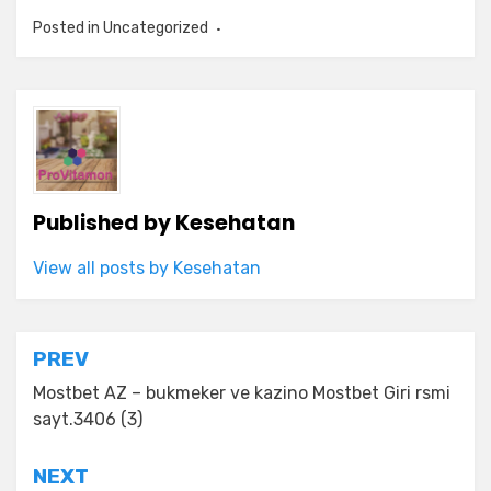
Posted in
Uncategorized
Published by
Kesehatan
View all posts by Kesehatan
Post
PREV
navigation
Mostbet AZ – bukmeker ve kazino Mostbet Giri rsmi
sayt.3406 (3)
NEXT