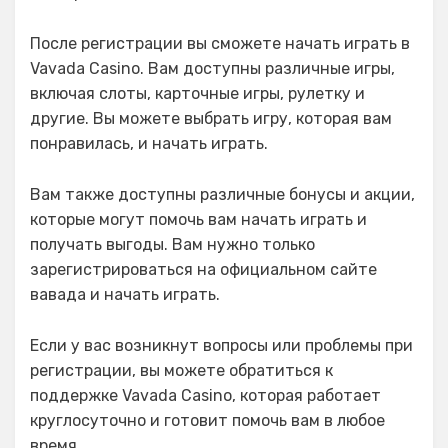
После регистрации вы сможете начать играть в
Vavada Casino. Вам доступны различные игры,
включая слоты, карточные игры, рулетку и
другие. Вы можете выбрать игру, которая вам
понравилась, и начать играть.
Вам также доступны различные бонусы и акции,
которые могут помочь вам начать играть и
получать выгоды. Вам нужно только
зарегистрироваться на официальном сайте
вавада и начать играть.
Если у вас возникнут вопросы или проблемы при
регистрации, вы можете обратиться к
поддержке Vavada Casino, которая работает
круглосуточно и готовит помочь вам в любое
время.