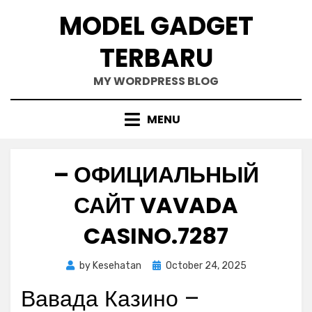
Skip
MODEL GADGET
to
content
TERBARU
MY WORDPRESS BLOG
MENU
– ОФИЦИАЛЬНЫЙ
САЙТ VAVADA
CASINO.7287
Posted
by
Kesehatan
October 24, 2025
on
Вавада Казино –