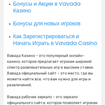
Бонусы и Акции в Vavada
Казино
Бонусы для новых игроков
Как Зарегистрироваться и
Начать Играть в Vavada Casino
Вавада Казино – это популярный онлайн-
казино, которое предлагает игрокам широкий
спектр развлекательных игр и высокие ставки.
Вавада официальный сайт – это место, где вы
можете найти все, что вам нужно для игры и
развлечений.
Вавада рабочее зеркало – это зеркало
официального сайта, которое позволяет игрокам