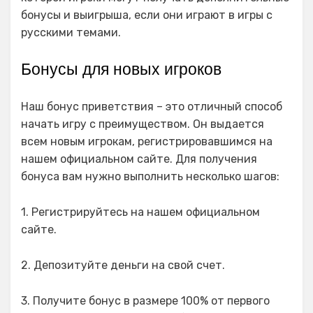
бонусы и выигрыша, если они играют в игры с
русскими темами.
Бонусы для новых игроков
Наш бонус приветствия – это отличный способ
начать игру с преимуществом. Он выдается
всем новым игрокам, регистрировавшимся на
нашем официальном сайте. Для получения
бонуса вам нужно выполнить несколько шагов:
1. Регистрируйтесь на нашем официальном
сайте.
2. Депозитуйте деньги на свой счет.
3. Получите бонус в размере 100% от первого