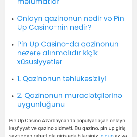
məlumatlar
Onlayn qazinonun nədir və Pin
Up Casino-nin nədir?
Pin Up Casino-da qazinonun
nəzərə alınmalıdır kiçik
xüsusiyyətlər
1. Qazinonun təhlükəsizliyi
2. Qazinonun müraciətçilərinə
uygunluğunu
Pin Up Casino Azərbaycanda populyarlaşan onlayn
kəşfiyyat və qazino xidməti. Bu qazino, pin up giriş
saytından rahatlıqla giriş edə bilərsiniz.
pinup
az və