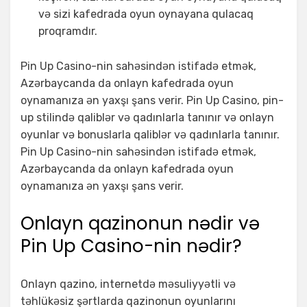
və sizi kafedrada oyun oynayana qulacaq
proqramdır.
Pin Up Casino-nin sahəsindən istifadə etmək,
Azərbaycanda da onlayn kafedrada oyun
oynamanıza ən yaxşı şans verir. Pin Up Casino, pin-
up stilində qaliblər və qadınlarla tanınır və onlayn
oyunlar və bonuslarla qaliblər və qadınlarla tanınır.
Pin Up Casino-nin sahəsindən istifadə etmək,
Azərbaycanda da onlayn kafedrada oyun
oynamanıza ən yaxşı şans verir.
Onlayn qazinonun nədir və
Pin Up Casino-nin nədir?
Onlayn qazino, internetdə məsuliyyətli və
təhlükəsiz şərtlarda qazinonun oyunlarını