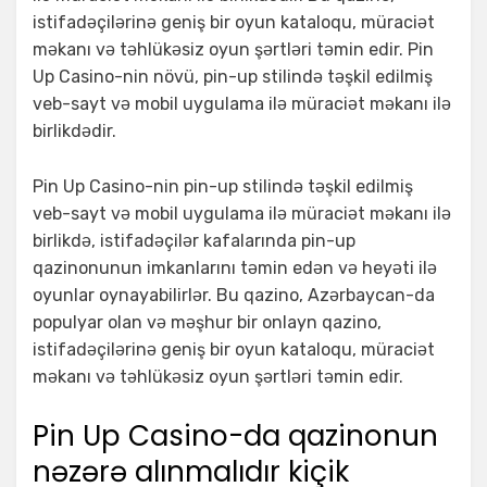
istifadəçilərinə geniş bir oyun kataloqu, müraciət
məkanı və təhlükəsiz oyun şərtləri təmin edir. Pin
Up Casino-nin növü, pin-up stilində təşkil edilmiş
veb-sayt və mobil uygulama ilə müraciət məkanı ilə
birlikdədir.
Pin Up Casino-nin pin-up stilində təşkil edilmiş
veb-sayt və mobil uygulama ilə müraciət məkanı ilə
birlikdə, istifadəçilər kafalarında pin-up
qazinonunun imkanlarını təmin edən və heyəti ilə
oyunlar oynayabilirlər. Bu qazino, Azərbaycan-da
populyar olan və məşhur bir onlayn qazino,
istifadəçilərinə geniş bir oyun kataloqu, müraciət
məkanı və təhlükəsiz oyun şərtləri təmin edir.
Pin Up Casino-da qazinonun
nəzərə alınmalıdır kiçik