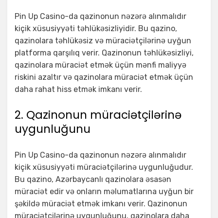
Pin Up Casino-da qazinonun nəzərə alınmalıdır
kiçik xüsusiyyəti təhlükəsizliyidir. Bu qazino,
qazinolara təhlükəsiz və müraciətçilərinə uyğun
platforma qarşılıq verir. Qazinonun təhlükəsizliyi,
qazinolara müraciət etmək üçün mənfi maliyyə
riskini azaltır və qazinolara müraciət etmək üçün
daha rahat hiss etmək imkanı verir.
2. Qazinonun müraciətçilərinə
uygunluğunu
Pin Up Casino-da qazinonun nəzərə alınmalıdır
kiçik xüsusiyyəti müraciətçilərinə uygunluğudur.
Bu qazino, Azərbaycanlı qazinolara əsasən
müraciət edir və onların məlumatlarına uyğun bir
şəkildə müraciət etmək imkanı verir. Qazinonun
müraciətçilərinə uygunluğunu, qazinolara daha