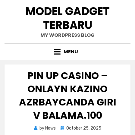
Skip
MODEL GADGET
to
content
TERBARU
MY WORDPRESS BLOG
MENU
PIN UP CASINO –
ONLAYN KAZINO
AZRBAYCANDA GIRI
V BALAMA.100
Posted
by
News
October 25, 2025
on