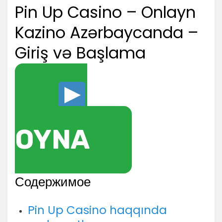
Pin Up Casino – Onlayn
Kazino Azərbaycanda –
Giriş və Başlama
OYNA
Содержимое
Pin Up Casino haqqında