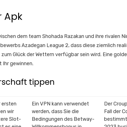
on
r Apk
ischen dem team Shohada Razakan und ihre rivalen Nir
bewerbs Azadegan League 2, dass diese ziemlich reali
o zum Glück der Wettern verfügbar sein wird. Eine gold
 Ihr gewinnen.
rschaft tippen
 ersten
Ein VPN kann verwendet
Der Croup
en wir
werden, dass Sie die
Fall der 
ere Slot-
Bedingungen des Betway-
bestimmt,
st es eine
Willkommensbonus in
2023 buc