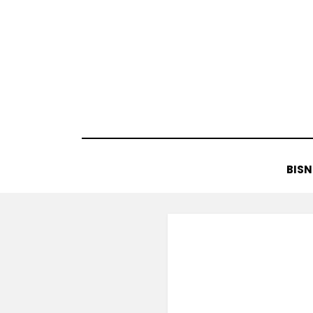
Skip
to
content
BISN