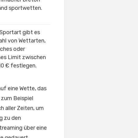
and sportwetten.
 Sportart gibt es
zahl von Wettarten,
ches oder
es Limit zwischen
10 € festlegen.
uf eine Wette, das
 zum Beispiel
h aller Zeiten, um
ng zu den
treaming über eine
le gedauert.