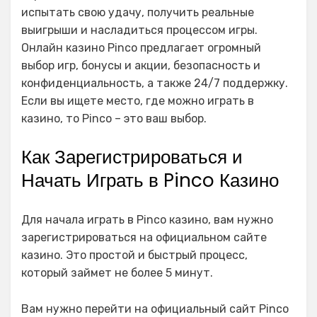
испытать свою удачу, получить реальные
выигрыши и насладиться процессом игры.
Онлайн казино Pinco предлагает огромный
выбор игр, бонусы и акции, безопасность и
конфиденциальность, а также 24/7 поддержку.
Если вы ищете место, где можно играть в
казино, то Pinco – это ваш выбор.
Как Зарегистрироваться и
Начать Играть в Pinco Казино
Для начала играть в Pinco казино, вам нужно
зарегистрироваться на официальном сайте
казино. Это простой и быстрый процесс,
который займет не более 5 минут.
Вам нужно перейти на официальный сайт Pinco