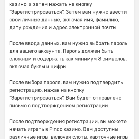
казино, а затем нажать на кнопку
“Зарегистрироваться”. Затем вам нужно ввести
свои личные данные, включая имя, фамилию,
дату рождения и адрес электронной почты.
После ввода данных, вам нужно выбрать пароль
для вашего аккаунта. Пароль должен быть
сложным и содержать как минимум 8 символов,
включая буквы и цифры.
После выбора пароля, вам нужно подтвердить
регистрацию, нажав на кнопку
“Зарегистрироваться”. Вам будет отправлено
письмо с подтверждением регистрации.
После подтверждения регистрации, вы можете
начать играть в Pinco казино. Вам доступны
различные игры, включая слоты, карточные игры