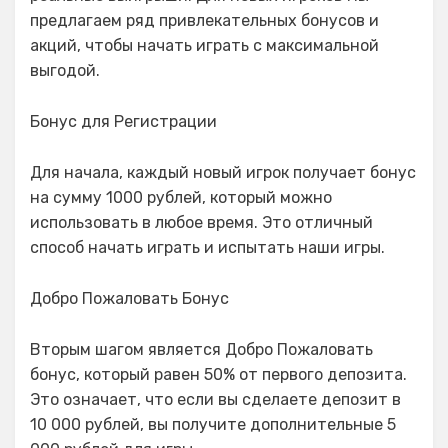
предлагаем ряд привлекательных бонусов и
акций, чтобы начать играть с максимальной
выгодой.
Бонус для Регистрации
Для начала, каждый новый игрок получает бонус
на сумму 1000 рублей, который можно
использовать в любое время. Это отличный
способ начать играть и испытать наши игры.
Добро Пожаловать Бонус
Вторым шагом является Добро Пожаловать
бонус, который равен 50% от первого депозита.
Это означает, что если вы сделаете депозит в
10 000 рублей, вы получите дополнительные 5