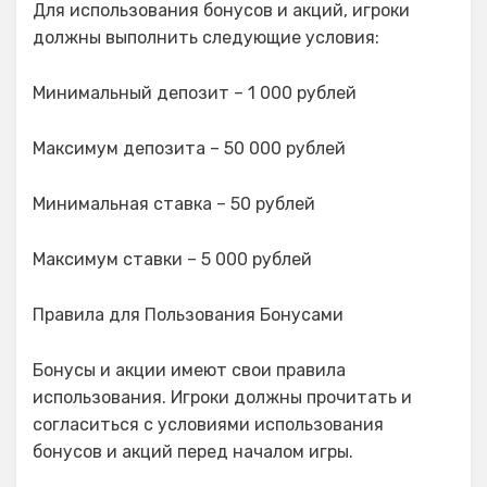
Для использования бонусов и акций, игроки
должны выполнить следующие условия:
Минимальный депозит – 1 000 рублей
Максимум депозита – 50 000 рублей
Минимальная ставка – 50 рублей
Максимум ставки – 5 000 рублей
Правила для Пользования Бонусами
Бонусы и акции имеют свои правила
использования. Игроки должны прочитать и
согласиться с условиями использования
бонусов и акций перед началом игры.