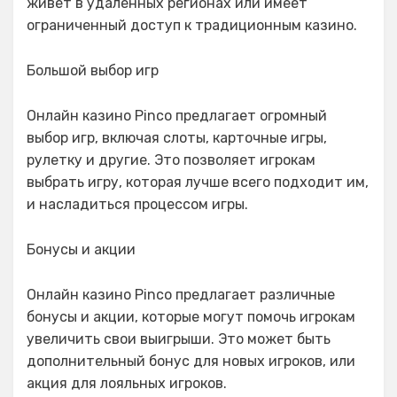
живет в удаленных регионах или имеет
ограниченный доступ к традиционным казино.
Большой выбор игр
Онлайн казино Pinco предлагает огромный
выбор игр, включая слоты, карточные игры,
рулетку и другие. Это позволяет игрокам
выбрать игру, которая лучше всего подходит им,
и насладиться процессом игры.
Бонусы и акции
Онлайн казино Pinco предлагает различные
бонусы и акции, которые могут помочь игрокам
увеличить свои выигрыши. Это может быть
дополнительный бонус для новых игроков, или
акция для лояльных игроков.