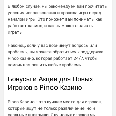
В любом случае, мы рекомендуем вам прочитать
условия использования и правила игры перед
началом игры. Это поможет вам понимать, как
работает казино, и как вы можете начать
играть.
Наконец, если у вас возникнут вопросы или
проблемы, вы можете обратиться к поддержке
Pinco казино, которая работает 24/7, чтобы
помочь вам решить любые проблемы.
Бонусы и Акции для Новых
Игроков в Pinco Казино
Pinco Казино – это лучшее место для игроков,
которые ищут не только развлечение, но и
реальные выигрыши. Для новых игроков мы