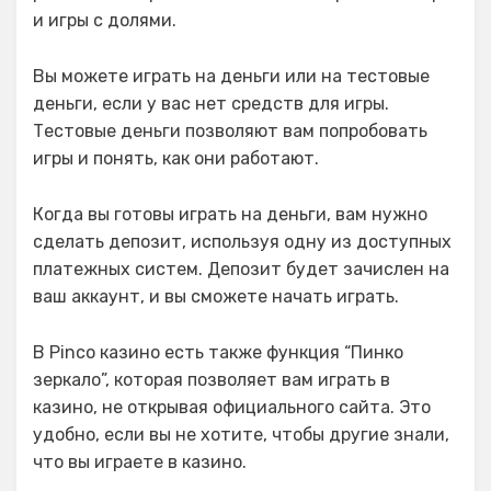
и игры с долями.
Вы можете играть на деньги или на тестовые
деньги, если у вас нет средств для игры.
Тестовые деньги позволяют вам попробовать
игры и понять, как они работают.
Когда вы готовы играть на деньги, вам нужно
сделать депозит, используя одну из доступных
платежных систем. Депозит будет зачислен на
ваш аккаунт, и вы сможете начать играть.
В Pinco казино есть также функция “Пинко
зеркало”, которая позволяет вам играть в
казино, не открывая официального сайта. Это
удобно, если вы не хотите, чтобы другие знали,
что вы играете в казино.