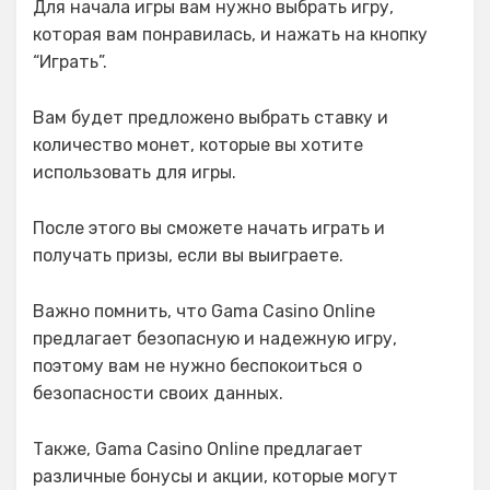
Для начала игры вам нужно выбрать игру,
которая вам понравилась, и нажать на кнопку
“Играть”.
Вам будет предложено выбрать ставку и
количество монет, которые вы хотите
использовать для игры.
После этого вы сможете начать играть и
получать призы, если вы выиграете.
Важно помнить, что Gama Casino Online
предлагает безопасную и надежную игру,
поэтому вам не нужно беспокоиться о
безопасности своих данных.
Также, Gama Casino Online предлагает
различные бонусы и акции, которые могут