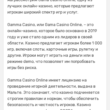
лучших онлайн-казино, которые предлагают
игрокам широкий спектр игр и услуг.
Gamma Casino, или Gama Casino Online, – это
онлайн-казино, которое было основано в 2019
году и уже стало одним из лидеров в своей
области. Казино предлагает игрокам более 1 000
игр, включая слоты, карточные игры, рулетку и
другие. Игроки могут играть на деньги или в
режиме demo, что позволяет им попробовать
игры без риска.
Gamma Casino Online имеет лицензию на
проведение игорной деятельности, выдана в
Мальте. Это означает, что казино подчиняется
строгим правилам и нормам, чтобы обеспечить
безопасность и честность игроков. Казино