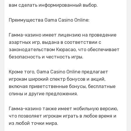
вам сделать информированный выбор.
Преимущества Gama Casino Online:
Гамма-казино имеет лицензию на проведение
азартных игр, выдана в соответствии с
законодательством Кюрасао, что обеспечивает
безопасность и честность игры.
Кроме того, Gama Casino Online предлагает
игрокам широкий спектр бонусов и акций,
включая приветственные бонусы, бесплатные
спины и другие предложения.
Гамма-казино также имеет мобильную версию,
что позволяет игрокам играть в любое время и
из любой точки мира.