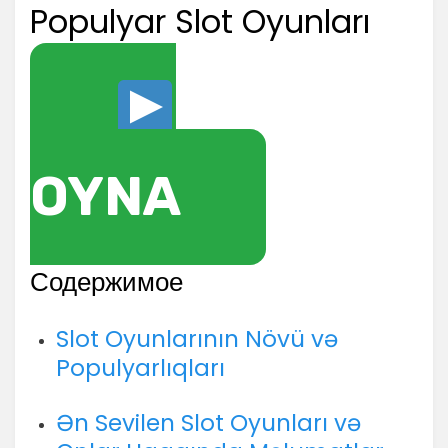
Populyar Slot Oyunları
OYNA
Содержимое
Slot Oyunlarının Növü və
Populyarlıqları
Ən Sevilen Slot Oyunları və