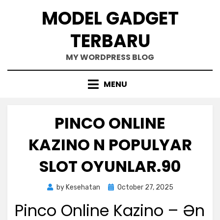
Skip
MODEL GADGET
to
content
TERBARU
MY WORDPRESS BLOG
MENU
PINCO ONLINE
KAZINO N POPULYAR
SLOT OYUNLAR.90
Posted
by
Kesehatan
October 27, 2025
on
Pinco Online Kazino – Ən