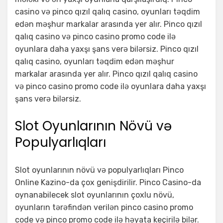
casino və pinco qızıl qalıq casino, oyunları təqdim
edən məşhur markalar arasında yer alır. Pinco qızıl
qalıq casino və pinco casino promo code ilə
oyunlara daha yaxşı şans verə bilərsiz. Pinco qızıl
qalıq casino, oyunları təqdim edən məşhur
markalar arasında yer alır. Pinco qızıl qalıq casino
və pinco casino promo code ilə oyunlara daha yaxşı
şans verə bilərsiz.
Slot Oyunlarının Növü və
Populyarlıqları
Slot oyunlarının növü və populyarlıqları Pinco
Online Kazino-da çox genişdirilir. Pinco Casino-da
oynanabilecek slot oyunlarının çoxlu növü,
oyunların tərəfindən verilən pinco casino promo
code və pinco promo code ilə həyata keçirilə bilər.