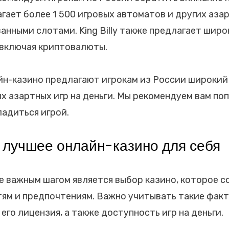
гает более 1 500 игровых автоматов и других азар
анными слотами. King Billy также предлагает шир
 включая криптовалюты.
айн-казино предлагают игрокам из России широкий
х азартных игр на деньги. Мы рекомендуем вам по
ладиться игрой.
 лучшее онлайн-казино для себя
е важным шагом является выбор казино, которое 
ям и предпочтениям. Важно учитывать такие факт
 его лицензия, а также доступность игр на деньги.