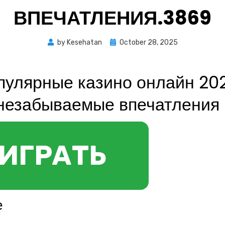
ВПЕЧАТЛЕНИЯ.3869
Posted
by
Kesehatan
October 28, 2025
on
пулярные казино онлайн 20
 незабываемые впечатления
ИГРАТЬ
е