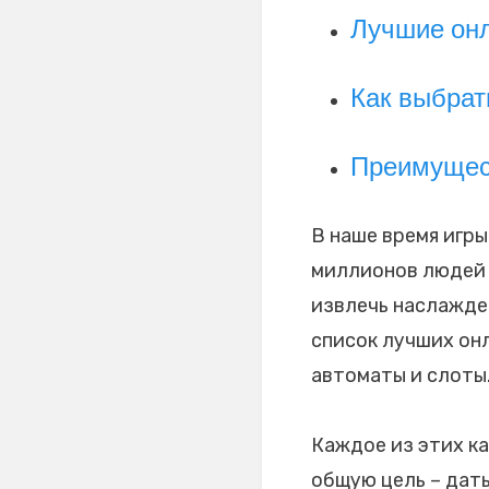
Лучшие онл
Как выбрат
Преимущест
В наше время игры
миллионов людей п
извлечь наслажден
список лучших он
автоматы и слоты
Каждое из этих ка
общую цель – дат