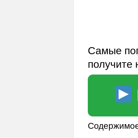
Самые по
получите
Содержимо