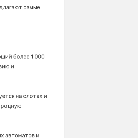
едлагают самые
ющий более 1 000
зию и
ется на слотах и
народную
вых автоматов и