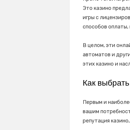
Это казино предла
игры с лицензиров
способов оплаты,
В целом, эти онл
автоматов и други
этих казино и нас
Как выбрать
Первым и наиболе
вашим потребност
репутация казино,