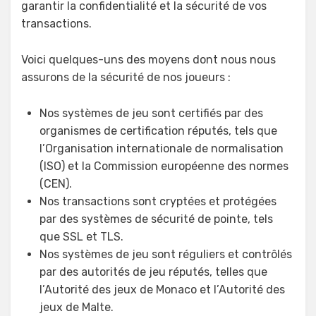
garantir la confidentialité et la sécurité de vos
transactions.
Voici quelques-uns des moyens dont nous nous
assurons de la sécurité de nos joueurs :
Nos systèmes de jeu sont certifiés par des
organismes de certification réputés, tels que
l’Organisation internationale de normalisation
(ISO) et la Commission européenne des normes
(CEN).
Nos transactions sont cryptées et protégées
par des systèmes de sécurité de pointe, tels
que SSL et TLS.
Nos systèmes de jeu sont réguliers et contrôlés
par des autorités de jeu réputés, telles que
l’Autorité des jeux de Monaco et l’Autorité des
jeux de Malte.