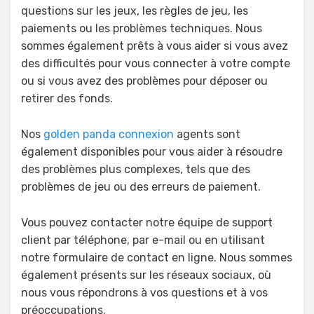
questions sur les jeux, les règles de jeu, les
paiements ou les problèmes techniques. Nous
sommes également prêts à vous aider si vous avez
des difficultés pour vous connecter à votre compte
ou si vous avez des problèmes pour déposer ou
retirer des fonds.
Nos
golden panda connexion
agents sont
également disponibles pour vous aider à résoudre
des problèmes plus complexes, tels que des
problèmes de jeu ou des erreurs de paiement.
Vous pouvez contacter notre équipe de support
client par téléphone, par e-mail ou en utilisant
notre formulaire de contact en ligne. Nous sommes
également présents sur les réseaux sociaux, où
nous vous répondrons à vos questions et à vos
préoccupations.