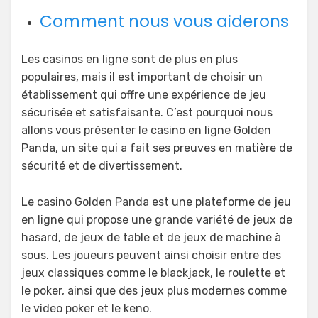
Comment nous vous aiderons
Les casinos en ligne sont de plus en plus
populaires, mais il est important de choisir un
établissement qui offre une expérience de jeu
sécurisée et satisfaisante. C’est pourquoi nous
allons vous présenter le casino en ligne Golden
Panda, un site qui a fait ses preuves en matière de
sécurité et de divertissement.
Le casino Golden Panda est une plateforme de jeu
en ligne qui propose une grande variété de jeux de
hasard, de jeux de table et de jeux de machine à
sous. Les joueurs peuvent ainsi choisir entre des
jeux classiques comme le blackjack, le roulette et
le poker, ainsi que des jeux plus modernes comme
le video poker et le keno.