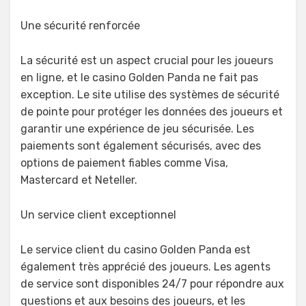
Une sécurité renforcée
La sécurité est un aspect crucial pour les joueurs
en ligne, et le casino Golden Panda ne fait pas
exception. Le site utilise des systèmes de sécurité
de pointe pour protéger les données des joueurs et
garantir une expérience de jeu sécurisée. Les
paiements sont également sécurisés, avec des
options de paiement fiables comme Visa,
Mastercard et Neteller.
Un service client exceptionnel
Le service client du casino Golden Panda est
également très apprécié des joueurs. Les agents
de service sont disponibles 24/7 pour répondre aux
questions et aux besoins des joueurs, et les