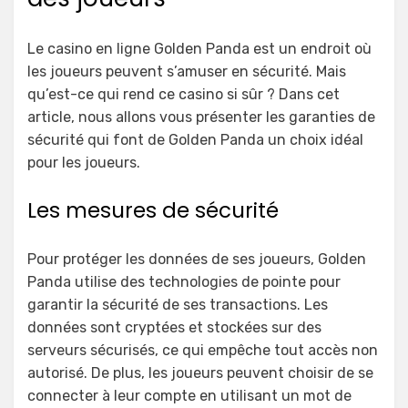
Le casino en ligne Golden Panda est un endroit où
les joueurs peuvent s’amuser en sécurité. Mais
qu’est-ce qui rend ce casino si sûr ? Dans cet
article, nous allons vous présenter les garanties de
sécurité qui font de Golden Panda un choix idéal
pour les joueurs.
Les mesures de sécurité
Pour protéger les données de ses joueurs, Golden
Panda utilise des technologies de pointe pour
garantir la sécurité de ses transactions. Les
données sont cryptées et stockées sur des
serveurs sécurisés, ce qui empêche tout accès non
autorisé. De plus, les joueurs peuvent choisir de se
connecter à leur compte en utilisant un mot de