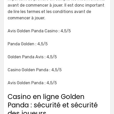
avant de commencer à jouer. Il est donc important
de lire les termes et les conditions avant de
commencer à jouer.
Avis Golden Panda Casino : 4,5/5
Panda Golden : 4,5/5
Golden Panda Avis : 4,5/5
Casino Golden Panda : 4,5/5
Avis Golden Panda : 4,5/5
Casino en ligne Golden
Panda : sécurité et sécurité
des joueurs