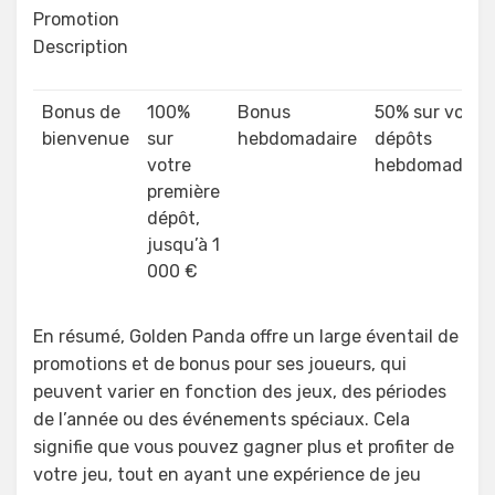
Promotion
Description
Bonus de
100%
Bonus
50% sur vos
bienvenue
sur
hebdomadaire
dépôts
votre
hebdomadaire
première
dépôt,
jusqu’à 1
000 €
En résumé, Golden Panda offre un large éventail de
promotions et de bonus pour ses joueurs, qui
peuvent varier en fonction des jeux, des périodes
de l’année ou des événements spéciaux. Cela
signifie que vous pouvez gagner plus et profiter de
votre jeu, tout en ayant une expérience de jeu