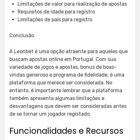
Limitações de valor para realização de apostas
Requisitos de idade para registro
Limitações de país para registro
Conclusão
A Leonbet é uma opção atraente para aqueles que
buscam apostas online em Portugal. Com sua
variedade de jogos e apostas, bonus de boas-
vindas generoso e programa de fidelidade, é uma
plataforma que merece ser considerada. No
entanto, é importante lembrar que a plataforma
também apresenta algumas limitações e
desvantagens que devem ser consideradas antes
de se tornar um jogador registado.
Funcionalidades e Recursos