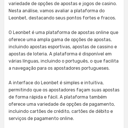
variedade de opções de apostas e jogos de casino.
Nesta análise, vamos avaliar a plataforma do
Leonbet, destacando seus pontos fortes e fracos.
O Leonbet é uma plataforma de apostas online que
oferece uma ampla gama de opções de apostas,
incluindo apostas esportivas, apostas de cassino e
apostas de loteria. A plataforma é disponível em
várias línguas, incluindo o português, o que facilita
a navegação para os apostadores portugueses.
A interface do Leonbet é simples e intuitiva,
permitindo que os apostadores façam suas apostas
de forma rápida e fácil. A plataforma também
oferece uma variedade de opções de pagamento,
incluindo cartões de crédito, cartões de débito e
serviços de pagamento online.