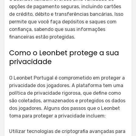
opções de pagamento seguras, incluindo cartões
de crédito, débito e transferências bancárias. Isso
permite que você faça depósitos e saques com
confiança, sabendo que suas informações
financeiras estão protegidas.
Como o Leonbet protege a sua
privacidade
O Leonbet Portugal é comprometido em proteger a
privacidade dos jogadores. A plataforma tem uma
política de privacidade rigorosa, que define como
são coletados, armazenados e protegidos os dados
dos jogadores. Alguns dos passos que o Leonbet
toma para proteger a privacidade incluem:
Utilizar tecnologias de criptografia avançadas para