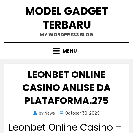
Skip
MODEL GADGET
to
content
TERBARU
MY WORDPRESS BLOG
MENU
LEONBET ONLINE
CASINO ANLISE DA
PLATAFORMA.275
Posted
by
News
October 30, 2025
on
Leonbet Online Casino –