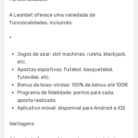
A Leonbet oferece uma variedade de
funcionalidades, incluindo:
*
Jogos de azar: slot machines, ruleta, blackjack,
etc.
Apostas esportivas: futebol, basquetebol,
futevôlei, etc.
Bonus de boas-vindas: 100% de bónus até 100€
Programa de fidelidade: pontos para cada
aposta realizada
Aplicativo móvel: disponível para Android e iOS
Vantagens