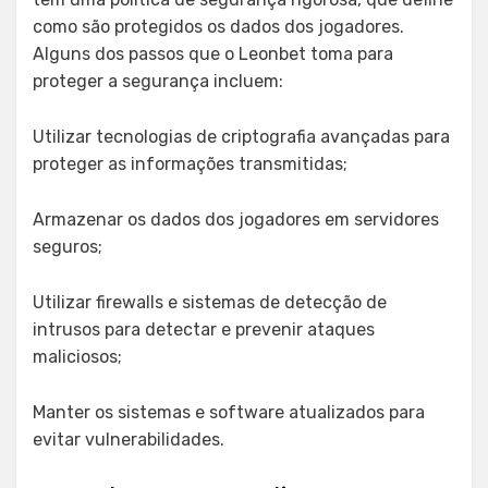
como são protegidos os dados dos jogadores.
Alguns dos passos que o Leonbet toma para
proteger a segurança incluem:
Utilizar tecnologias de criptografia avançadas para
proteger as informações transmitidas;
Armazenar os dados dos jogadores em servidores
seguros;
Utilizar firewalls e sistemas de detecção de
intrusos para detectar e prevenir ataques
maliciosos;
Manter os sistemas e software atualizados para
evitar vulnerabilidades.