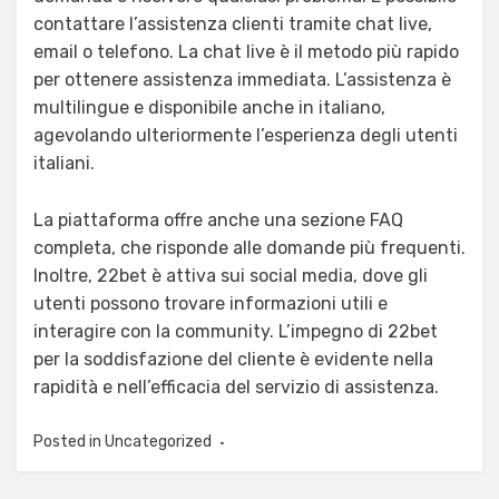
contattare l’assistenza clienti tramite chat live,
email o telefono. La chat live è il metodo più rapido
per ottenere assistenza immediata. L’assistenza è
multilingue e disponibile anche in italiano,
agevolando ulteriormente l’esperienza degli utenti
italiani.
La piattaforma offre anche una sezione FAQ
completa, che risponde alle domande più frequenti.
Inoltre, 22bet è attiva sui social media, dove gli
utenti possono trovare informazioni utili e
interagire con la community. L’impegno di 22bet
per la soddisfazione del cliente è evidente nella
rapidità e nell’efficacia del servizio di assistenza.
Posted in
Uncategorized