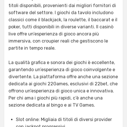
titoli disponibili, provenienti dai migliori fornitori di
software del settore. I giochi da tavolo includono
classici come il blackjack, la roulette, il baccarat e il
poker, tutti disponibili in diverse varianti. Il casinò
live offre un’esperienza di gioco ancora più
immersiva, con croupier reali che gestiscono le
partite in tempo reale.
La qualità grafica e sonora dei giochi è eccellente,
garantendo un’esperienza di gioco coinvolgente e
divertente. La piattaforma offre anche una sezione
dedicata ai giochi 22Games, esclusivi di 22bet, che
offrono un’esperienza di gioco unica e innovativa.
Per chi ama i giochi più rapidi, c’è anche una
sezione dedicata al bingo e ai TV Games.
Slot online: Migliaia di titoli di diversi provider
con jackpot progressivi.