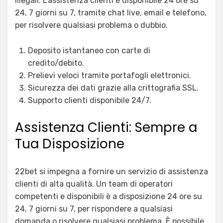
illegali. L’assistenza clienti è disponibile 24 ore su
24, 7 giorni su 7, tramite chat live, email e telefono,
per risolvere qualsiasi problema o dubbio.
Deposito istantaneo con carte di
credito/debito.
Prelievi veloci tramite portafogli elettronici.
Sicurezza dei dati grazie alla crittografia SSL.
Supporto clienti disponibile 24/7.
Assistenza Clienti: Sempre a
Tua Disposizione
22bet si impegna a fornire un servizio di assistenza
clienti di alta qualità. Un team di operatori
competenti e disponibili è a disposizione 24 ore su
24, 7 giorni su 7, per rispondere a qualsiasi
domanda o risolvere qualsiasi problema. È possibile