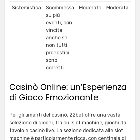
Sistemistica
Scommessa
Moderato
Moderata
su più
eventi, con
vincita
anche se
non tutti i
pronostici
sono
corretti.
Casinò Online: un’Esperienza
di Gioco Emozionante
Per gli amanti del casinò, 22bet offre una vasta
selezione di giochi, tra cui slot machine, giochi da
tavolo e casinò live. La sezione dedicata alle slot
machine è particolarmente ricca, con centinaia di