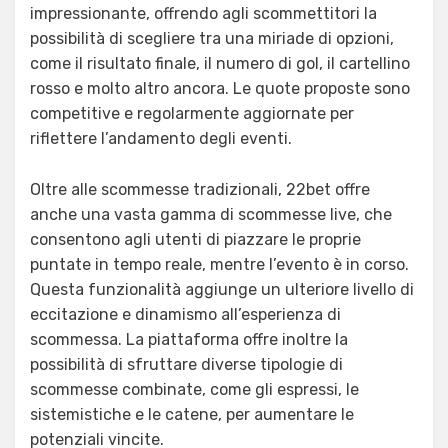
impressionante, offrendo agli scommettitori la
possibilità di scegliere tra una miriade di opzioni,
come il risultato finale, il numero di gol, il cartellino
rosso e molto altro ancora. Le quote proposte sono
competitive e regolarmente aggiornate per
riflettere l’andamento degli eventi.
Oltre alle scommesse tradizionali, 22bet offre
anche una vasta gamma di scommesse live, che
consentono agli utenti di piazzare le proprie
puntate in tempo reale, mentre l’evento è in corso.
Questa funzionalità aggiunge un ulteriore livello di
eccitazione e dinamismo all’esperienza di
scommessa. La piattaforma offre inoltre la
possibilità di sfruttare diverse tipologie di
scommesse combinate, come gli espressi, le
sistemistiche e le catene, per aumentare le
potenziali vincite.