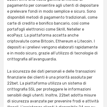
pagamento per consentire agli utenti di depositare
e prelevare fondi in modo semplice e sicuro. Sono
disponibili metodi di pagamento tradizionali, come
carte di credito e bonifico bancario, così come
portafogli elettronici come Skrill, Neteller e
ecoPayz. La piattaforma accetta anche
criptovalute come Bitcoin, Ethereum e Litecoin. I
depositi e i prelievi vengono elaborati rapidamente
e in modo sicuro, grazie all’utilizzo di tecnologie di
crittografia all’avanguardia.
La sicurezza dei dati personali e delle transazioni
finanziarie dei clienti è una priorità assoluta per
22bet. La piattaforma utilizza un sistema di
crittografia SSL per proteggere le informazioni
sensibili degli utenti. Inoltre, 22bet adotta misure
di sicurezza avanzate per prevenire frodi e attività