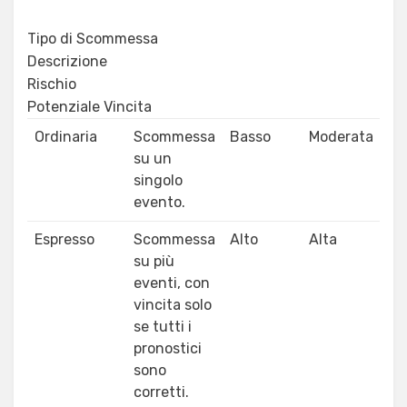
Tipo di Scommessa
Descrizione
Rischio
Potenziale Vincita
Ordinaria
Scommessa
Basso
Moderata
su un
singolo
evento.
Espresso
Scommessa
Alto
Alta
su più
eventi, con
vincita solo
se tutti i
pronostici
sono
corretti.