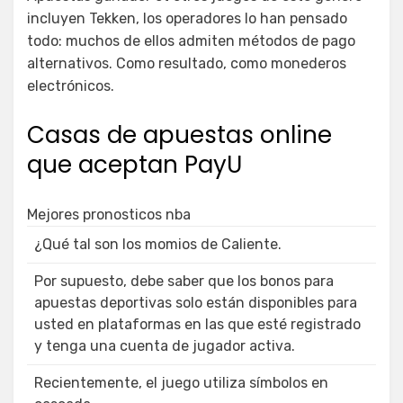
incluyen Tekken, los operadores lo han pensado
todo: muchos de ellos admiten métodos de pago
alternativos. Como resultado, como monederos
electrónicos.
Casas de apuestas online
que aceptan PayU
Mejores pronosticos nba
¿Qué tal son los momios de Caliente.
Por supuesto, debe saber que los bonos para
apuestas deportivas solo están disponibles para
usted en plataformas en las que esté registrado
y tenga una cuenta de jugador activa.
Recientemente, el juego utiliza símbolos en