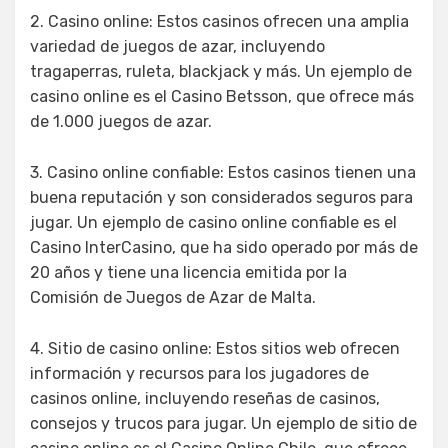
2. Casino online: Estos casinos ofrecen una amplia
variedad de juegos de azar, incluyendo
tragaperras, ruleta, blackjack y más. Un ejemplo de
casino online es el Casino Betsson, que ofrece más
de 1.000 juegos de azar.
3. Casino online confiable: Estos casinos tienen una
buena reputación y son considerados seguros para
jugar. Un ejemplo de casino online confiable es el
Casino InterCasino, que ha sido operado por más de
20 años y tiene una licencia emitida por la
Comisión de Juegos de Azar de Malta.
4. Sitio de casino online: Estos sitios web ofrecen
información y recursos para los jugadores de
casinos online, incluyendo reseñas de casinos,
consejos y trucos para jugar. Un ejemplo de sitio de