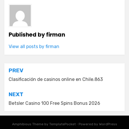
Published by
firman
View all posts by firman
Post
PREV
navigation
Clasificación de casinos online en Chile.863
NEXT
Betsler Casino 100 Free Spins Bonus 2026
Amphibious Theme by
TemplatePocket
⋅
Powered by
WordPress