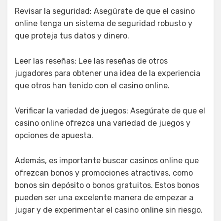
Revisar la seguridad: Asegúrate de que el casino
online tenga un sistema de seguridad robusto y
que proteja tus datos y dinero.
Leer las reseñas: Lee las reseñas de otros
jugadores para obtener una idea de la experiencia
que otros han tenido con el casino online.
Verificar la variedad de juegos: Asegúrate de que el
casino online ofrezca una variedad de juegos y
opciones de apuesta.
Además, es importante buscar casinos online que
ofrezcan bonos y promociones atractivas, como
bonos sin depósito o bonos gratuitos. Estos bonos
pueden ser una excelente manera de empezar a
jugar y de experimentar el casino online sin riesgo.