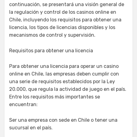
continuación, se presentará una visión general de
la regulación y control de los casinos online en
Chile, incluyendo los requisitos para obtener una
licencia, los tipos de licencias disponibles y los
mecanismos de control y supervisión.
Requisitos para obtener una licencia
Para obtener una licencia para operar un casino
online en Chile, las empresas deben cumplir con
una serie de requisitos establecidos por la Ley
20.000, que regula la actividad de juego en el país.
Entre los requisitos más importantes se
encuentran:
Ser una empresa con sede en Chile o tener una
sucursal en el país.