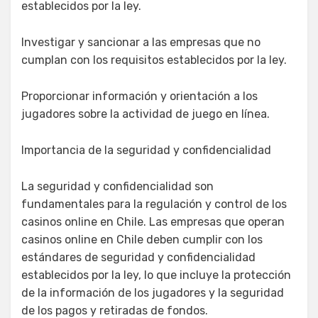
establecidos por la ley.
Investigar y sancionar a las empresas que no
cumplan con los requisitos establecidos por la ley.
Proporcionar información y orientación a los
jugadores sobre la actividad de juego en línea.
Importancia de la seguridad y confidencialidad
La seguridad y confidencialidad son
fundamentales para la regulación y control de los
casinos online en Chile. Las empresas que operan
casinos online en Chile deben cumplir con los
estándares de seguridad y confidencialidad
establecidos por la ley, lo que incluye la protección
de la información de los jugadores y la seguridad
de los pagos y retiradas de fondos.