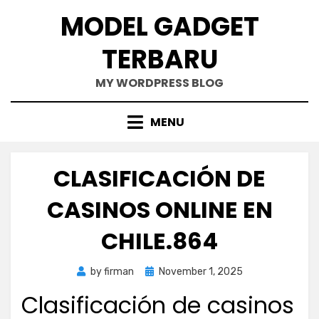
Skip
MODEL GADGET
to
content
TERBARU
MY WORDPRESS BLOG
MENU
CLASIFICACIÓN DE
CASINOS ONLINE EN
CHILE.864
Posted
by
firman
November 1, 2025
on
Clasificación de casinos