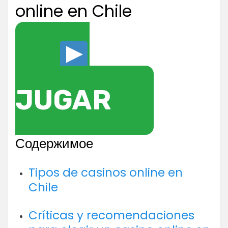
online en Chile
JUGAR
Содержимое
Tipos de casinos online en
Chile
Críticas y recomendaciones