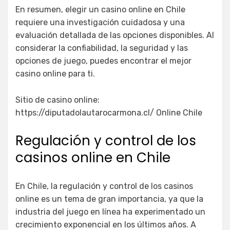
En resumen, elegir un casino online en Chile
requiere una investigación cuidadosa y una
evaluación detallada de las opciones disponibles. Al
considerar la confiabilidad, la seguridad y las
opciones de juego, puedes encontrar el mejor
casino online para ti.
Sitio de casino online:
https://diputadolautarocarmona.cl/ Online Chile
Regulación y control de los
casinos online en Chile
En Chile, la regulación y control de los casinos
online es un tema de gran importancia, ya que la
industria del juego en línea ha experimentado un
crecimiento exponencial en los últimos años. A