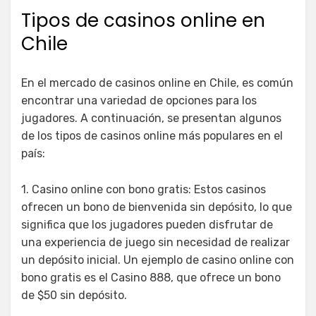
Tipos de casinos online en
Chile
En el mercado de casinos online en Chile, es común
encontrar una variedad de opciones para los
jugadores. A continuación, se presentan algunos
de los tipos de casinos online más populares en el
país:
1. Casino online con bono gratis: Estos casinos
ofrecen un bono de bienvenida sin depósito, lo que
significa que los jugadores pueden disfrutar de
una experiencia de juego sin necesidad de realizar
un depósito inicial. Un ejemplo de casino online con
bono gratis es el Casino 888, que ofrece un bono
de $50 sin depósito.