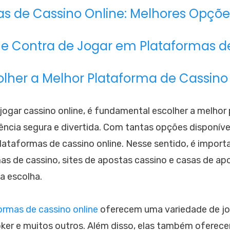
as de Cassino Online: Melhores Opçõe
 e Contra de Jogar em Plataformas d
lher a Melhor Plataforma de Cassino
jogar cassino online, é fundamental escolher a melhor
ência segura e divertida. Com tantas opções disponíveis
lataformas de cassino online. Nesse sentido, é import
s de cassino, sites de apostas cassino e casas de ap
a escolha.
ormas de cassino online
oferecem uma variedade de jog
poker e muitos outros. Além disso, elas também oferec