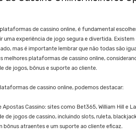
plataformas de cassino online, é fundamental escolhe
r uma experiência de jogo segura e divertida. Existe
ado, mas é importante lembrar que não todas são iguai
s melhores plataformas de cassino online, considera
e de jogos, bônus e suporte ao cliente.
plataformas de cassino online, podemos destacar:
e Apostas Cassino: sites como Bet365, William Hill e 
 de jogos de cassino, incluindo slots, ruleta, blackjac
m bônus atraentes e um suporte ao cliente eficaz.