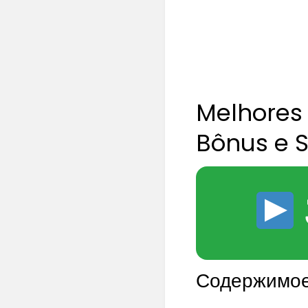
Melhores 
Bônus e 
Содержимо