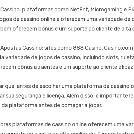
e Cassino: plataformas como NetEnt, Microgaming e P
jogos de cassino online e oferecem uma variedade de 
mbém oferecem bônus e um suporte ao cliente de alta 
e Apostas Cassino: sites como 888 Casino, Casino.co
variedade de jogos de cassino, incluindo slots, ruleta
erecem bônus atraentes e um suporte ao cliente eficaz
r que, antes de escolher uma plataforma de cassino on
ar sua segurança e licença. Além disso, é importante le
 da plataforma antes de começar a jogar.
ores plataformas de cassino online oferecem uma var