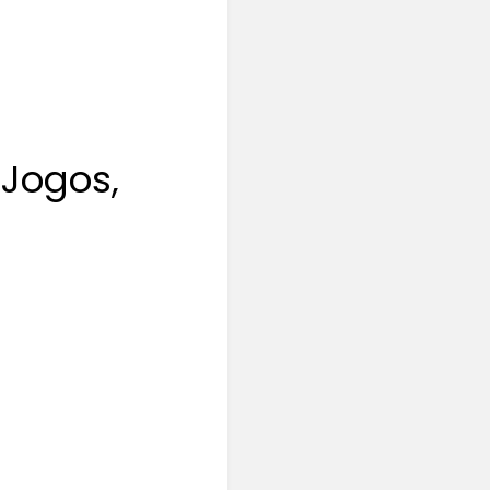
 Jogos,