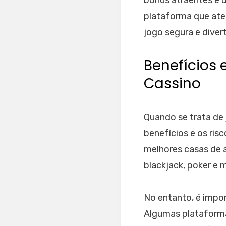
bônus atraentes e u
plataforma que ate
jogo segura e divert
Benefícios 
Cassino
Quando se trata de 
benefícios e os ris
melhores casas de a
blackjack, poker e
No entanto, é impor
Algumas plataformas