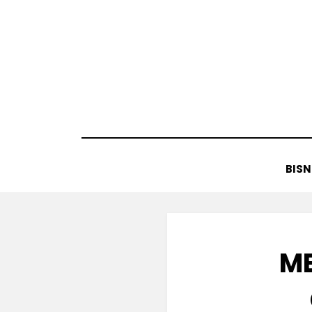
Skip
to
content
BISN
M