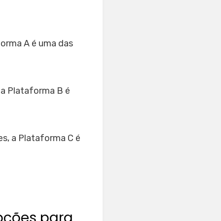
forma A é uma das
 a Plataforma B é
s, a Plataforma C é
pções para