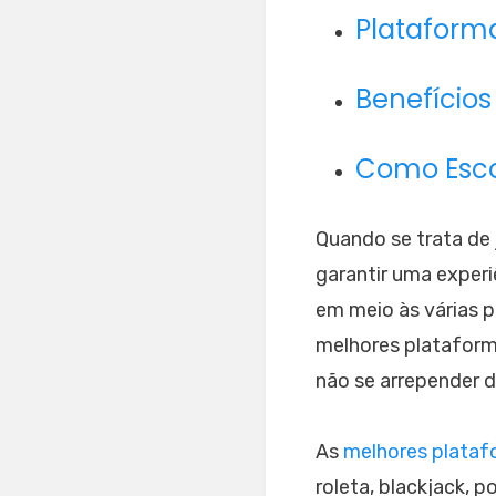
Plataform
Benefícios
Como Esco
Quando se trata de 
garantir uma experi
em meio às várias p
melhores plataforma
não se arrepender d
As
melhores plataf
roleta, blackjack, 