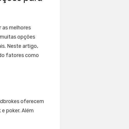
r as melhores
m muitas opções
s. Neste artigo,
ndo fatores como
Ladbrokes oferecem
k e poker. Além