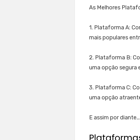
As Melhores Plataf
1. Plataforma A: C
mais populares entr
2. Plataforma B: Co
uma opção segura e
3. Plataforma C: C
uma opção atraente
E assim por diante…
Plataforma