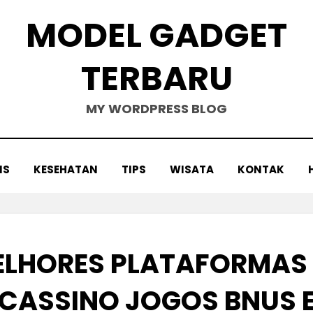
MODEL GADGET
TERBARU
MY WORDPRESS BLOG
IS
KESEHATAN
TIPS
WISATA
KONTAK
ELHORES PLATAFORMAS 
CASSINO JOGOS BNUS 