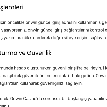
İşlemleri
çin öncelikle onwin güncel giriş adresini kullanmanız g
 yaşıyorsanız, onwin güncel giriş bağlantılarını kontrol 
ış yazımlara dikkat ederek doğru siteye erişim sağlayın.
şturma ve Güvenlik
munda hesap oluştururken güvenli bir şifre belirleyin. 
lama gibi ek güvenlik önlemlerini aktif hale getirin. Onwin
lantıları kullanarak güvenliğinizi sağlayın.
erek, Onwin Casino’da sorunsuz bir başlangıç yapabilir v
siniz.