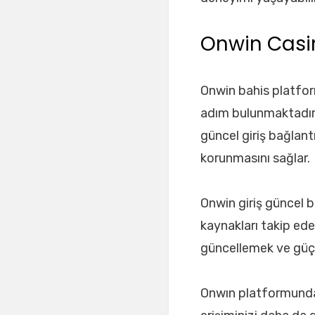
Onwin Casin
Onwin bahis platfor
adım bulunmaktadır. 
güncel giriş bağlantı
korunmasını sağlar.
Onwin giriş güncel b
kaynakları takip edeb
güncellemek ve güçl
Onwın platformunda 