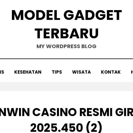
MODEL GADGET
TERBARU
MY WORDPRESS BLOG
IS
KESEHATAN
TIPS
WISATA
KONTAK
NWIN CASINO RESMI GIR
2025.450 (2)