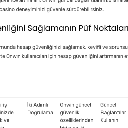
güvence altına alır. Onwin güncel bağlantılarını kullanar
asino deneyiminizi güvenle sürdürebilirsiniz.
liğini Sağlamanın Püf Noktalar
munda hesap güvenliğinizi sağlamak, keyifli ve sorunsu
e Onwın kullanıcıları için hesap güvenliğini artırmanın et
riş
İki Adımlı
Onwin güncel
Güncel
inizde
Doğrulama
güvenlik
Bağlantılar
k ve
özelliklerinden
Kullanın