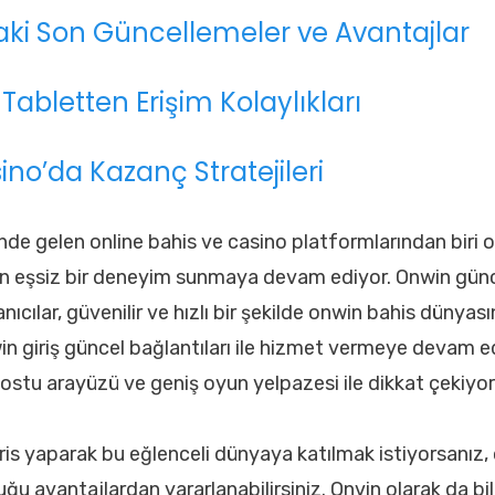
ki Son Güncellemeler ve Avantajlar
Tabletten Erişim Kolaylıkları
no’da Kazanç Stratejileri
nde gelen online bahis ve casino platformlarından biri ola
en eşsiz bir deneyim sunmaya devam ediyor. Onwin güncel
nıcılar, güvenilir ve hızlı bir şekilde onwin bahis dünyas
in giriş güncel bağlantıları ile hizmet vermeye devam 
dostu arayüzü ve geniş oyun yelpazesi ile dikkat çekiyor
ris yaparak bu eğlenceli dünyaya katılmak istiyorsanız,
u avantajlardan yararlanabilirsiniz. Onvin olarak da bi