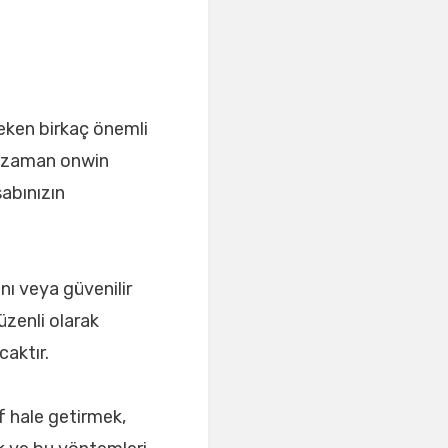
eken birkaç önemli
er zaman onwin
sabınızın
nı veya güvenilir
düzenli olarak
aktır.
f hale getirmek,