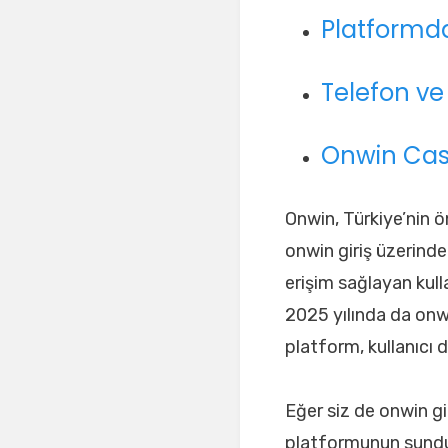
Platformda
Telefon ve 
Onwin Casi
Onwin, Türkiye’nin ö
onwin giriş üzerind
erişim sağlayan kulla
2025 yılında da onw
platform, kullanıcı 
Eğer siz de onwin gi
platformunun sunduğ