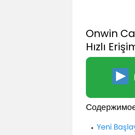
Onwin Cas
Hızlı Erişi
Содержимо
Yeni Başla