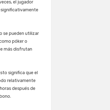
veces, el jugador
 significativamente
o se pueden utilizar
 como póker o
que más disfrutan
to significa que el
íodo relativamente
4 horas después de
 bono.