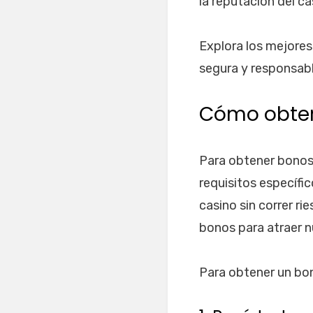
la reputación del c
Explora los mejores
segura y responsabl
Cómo obtene
Para obtener bonos 
requisitos específi
casino sin correr ri
bonos para atraer n
Para obtener un bon