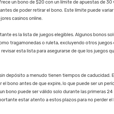
ofrece un bono de $20 con un límite de apuestas de 30 
ntes de poder retirar el bono. Este límite puede variar
jores casinos online.
ante es la lista de juegos elegibles. Algunos bonos sol
 como tragamonedas o ruleta, excluyendo otros juegos
l revisar esta lista para asegurarse de que los juegos 
in depósito a menudo tienen tiempos de caducidad. Es
ar el bono antes de que expire, lo que puede ser un per
 un bono puede ser válido solo durante las primeras 2
portante estar atento a estos plazos para no perder el