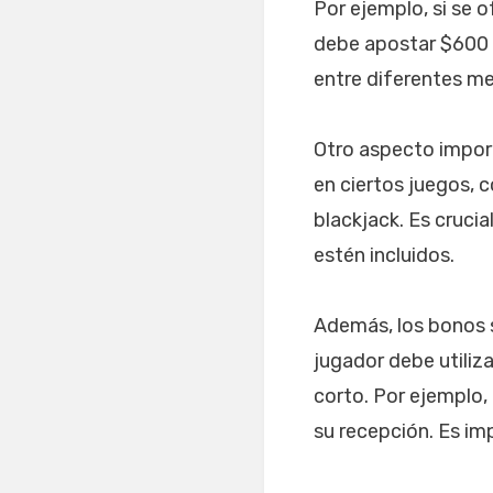
Por ejemplo, si se 
debe apostar $600 a
entre diferentes me
Otro aspecto import
en ciertos juegos,
blackjack. Es crucia
estén incluidos.
Además, los bonos s
jugador debe utiliz
corto. Por ejemplo,
su recepción. Es im