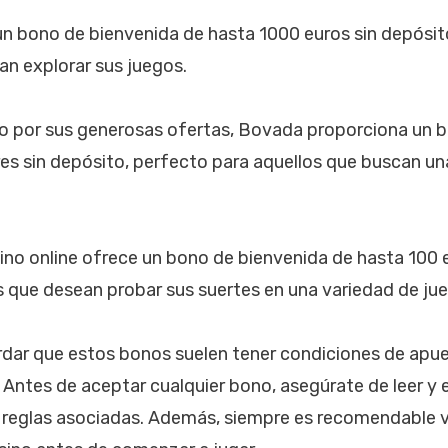
 un bono de bienvenida de hasta 1000 euros sin depósit
n explorar sus juegos.
o por sus generosas ofertas, Bovada proporciona un 
es sin depósito, perfecto para aquellos que buscan un
ino online ofrece un bono de bienvenida de hasta 100 e
s que desean probar sus suertes en una variedad de ju
rdar que estos bonos suelen tener condiciones de apue
 Antes de aceptar cualquier bono, asegúrate de leer y
eglas asociadas. Además, siempre es recomendable veri