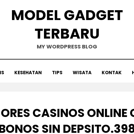
MODEL GADGET
TERBARU
MY WORDPRESS BLOG
IS
KESEHATAN
TIPS
WISATA
KONTAK
ORES CASINOS ONLINE
BONOS SIN DEPSITO.39