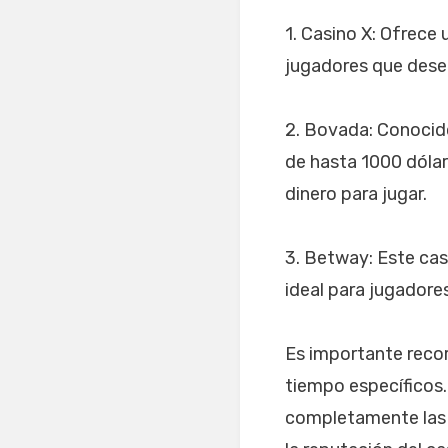
1. Casino X: Ofrece
jugadores que desea
2. Bovada: Conocid
de hasta 1000 dólar
dinero para jugar.
3. Betway: Este cas
ideal para jugadore
Es importante reco
tiempo específicos.
completamente las r