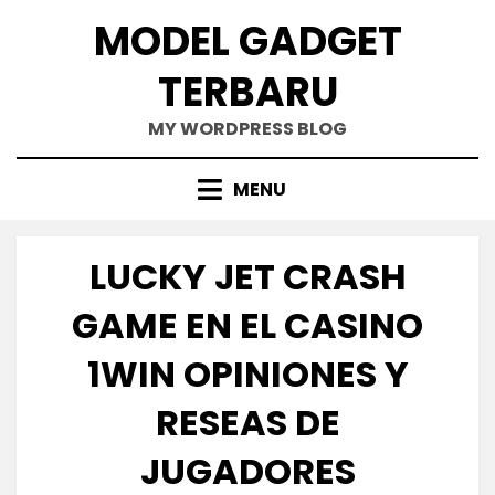
Skip
MODEL GADGET
to
content
TERBARU
MY WORDPRESS BLOG
MENU
LUCKY JET CRASH
GAME EN EL CASINO
1WIN OPINIONES Y
RESEAS DE
JUGADORES