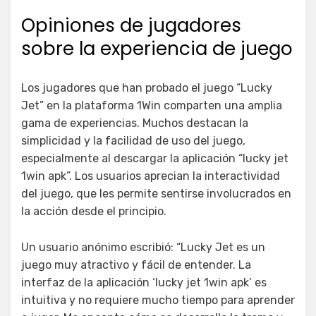
Opiniones de jugadores
sobre la experiencia de juego
Los jugadores que han probado el juego “Lucky
Jet” en la plataforma 1Win comparten una amplia
gama de experiencias. Muchos destacan la
simplicidad y la facilidad de uso del juego,
especialmente al descargar la aplicación “lucky jet
1win apk”. Los usuarios aprecian la interactividad
del juego, que les permite sentirse involucrados en
la acción desde el principio.
Un usuario anónimo escribió: “Lucky Jet es un
juego muy atractivo y fácil de entender. La
interfaz de la aplicación ‘lucky jet 1win apk’ es
intuitiva y no requiere mucho tiempo para aprender