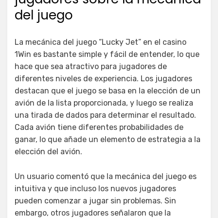
del juego
La mecánica del juego “Lucky Jet” en el casino
1Win es bastante simple y fácil de entender, lo que
hace que sea atractivo para jugadores de
diferentes niveles de experiencia. Los jugadores
destacan que el juego se basa en la elección de un
avión de la lista proporcionada, y luego se realiza
una tirada de dados para determinar el resultado.
Cada avión tiene diferentes probabilidades de
ganar, lo que añade un elemento de estrategia a la
elección del avión.
Un usuario comentó que la mecánica del juego es
intuitiva y que incluso los nuevos jugadores
pueden comenzar a jugar sin problemas. Sin
embargo, otros jugadores señalaron que la