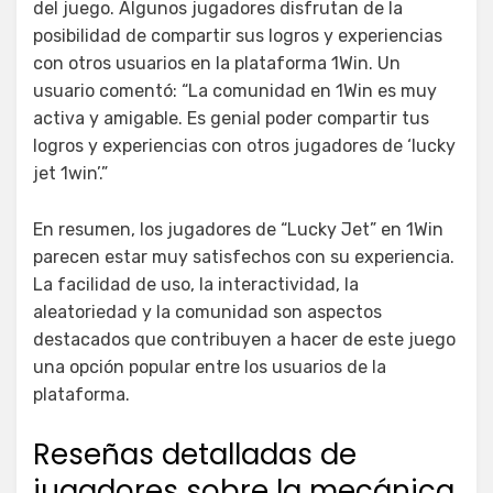
del juego. Algunos jugadores disfrutan de la
posibilidad de compartir sus logros y experiencias
con otros usuarios en la plataforma 1Win. Un
usuario comentó: “La comunidad en 1Win es muy
activa y amigable. Es genial poder compartir tus
logros y experiencias con otros jugadores de ‘lucky
jet 1win’.”
En resumen, los jugadores de “Lucky Jet” en 1Win
parecen estar muy satisfechos con su experiencia.
La facilidad de uso, la interactividad, la
aleatoriedad y la comunidad son aspectos
destacados que contribuyen a hacer de este juego
una opción popular entre los usuarios de la
plataforma.
Reseñas detalladas de
jugadores sobre la mecánica