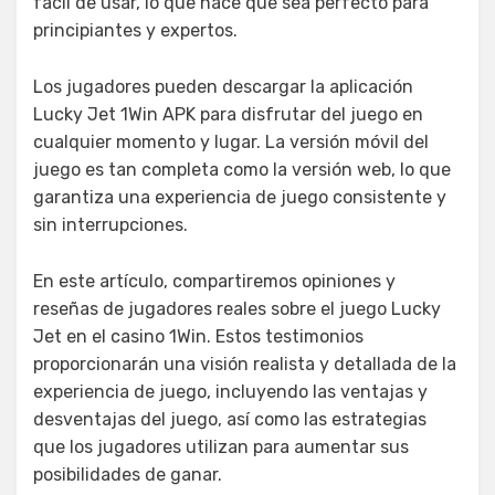
fácil de usar, lo que hace que sea perfecto para
principiantes y expertos.
Los jugadores pueden descargar la aplicación
Lucky Jet 1Win APK para disfrutar del juego en
cualquier momento y lugar. La versión móvil del
juego es tan completa como la versión web, lo que
garantiza una experiencia de juego consistente y
sin interrupciones.
En este artículo, compartiremos opiniones y
reseñas de jugadores reales sobre el juego Lucky
Jet en el casino 1Win. Estos testimonios
proporcionarán una visión realista y detallada de la
experiencia de juego, incluyendo las ventajas y
desventajas del juego, así como las estrategias
que los jugadores utilizan para aumentar sus
posibilidades de ganar.