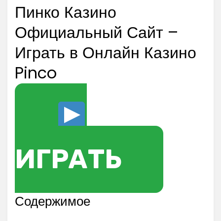
Пинко Казино
Официальный Сайт –
Играть в Онлайн Казино
Pinco
ИГРАТЬ
Содержимое