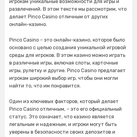
игрокам уникальные возможности для игры и
развлечений. В этом тексте мы рассмотрим, что
делает Pinco Casino отличным от других
онлайн-казино.
Pinco Casino – это онлайн-казино, которое было
основано с целью создания уникальной игровой
среды для игроков. В этом казино можно играть
в различные игры, включая слоты, карточные
игры, рулетку и другие. Pinco Casino предлагает
игрокам широкий выбор игр, чтобы они могли
найти то, что им понравится.
Один из ключевых факторов, который делает
Pinco Casino отличным, – это его официальный
статус. Это означает, что казино является
легальным и надежным, и игроки могут быть
уверены в безопасности своих депозитов и