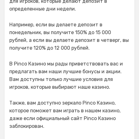
для игроков, которые делают депозит в
определенные дни недели.
Например, если вы делаете депозит в
понедельник, вы получите 150% до 15 000
рублей, а если вы делаете депозит в четверг, вы
получите 120% до 12 000 рублей.
В Pinco Казино мы рады приветствовать вас и
предлагать вам наши лучшие бонусы и акции.
Вам доступны только лучшие условия для
игроков, которые выбирают наше казино.
Также, вам доступно зеркало Pinco Казино,
которое поможет вам играть в нашем казино,
даже если официальный сайт Pinco Казино
заблокирован.