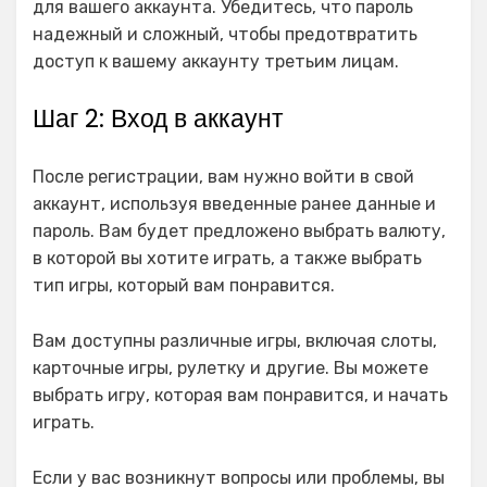
для вашего аккаунта. Убедитесь, что пароль
надежный и сложный, чтобы предотвратить
доступ к вашему аккаунту третьим лицам.
Шаг 2: Вход в аккаунт
После регистрации, вам нужно войти в свой
аккаунт, используя введенные ранее данные и
пароль. Вам будет предложено выбрать валюту,
в которой вы хотите играть, а также выбрать
тип игры, который вам понравится.
Вам доступны различные игры, включая слоты,
карточные игры, рулетку и другие. Вы можете
выбрать игру, которая вам понравится, и начать
играть.
Если у вас возникнут вопросы или проблемы, вы