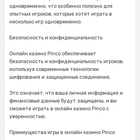
одновременно, что особенно полезно для
опытных игроков, которые хотят играть в
несколько игр одновременно.
Безопасность и конфиденциальность
Онлайн казино Pinco обеспечивает
безопасность и конфиденциальность игроков,
используя современные технологии
шифрования и защищенные соединения.
Это означает, что ваша личная информация и
финансовые данные будут защищены, и вы
сможете играть в онлайн казино Pinco с
уверенностью.
Преимущества игры в онлайн казино Pinco