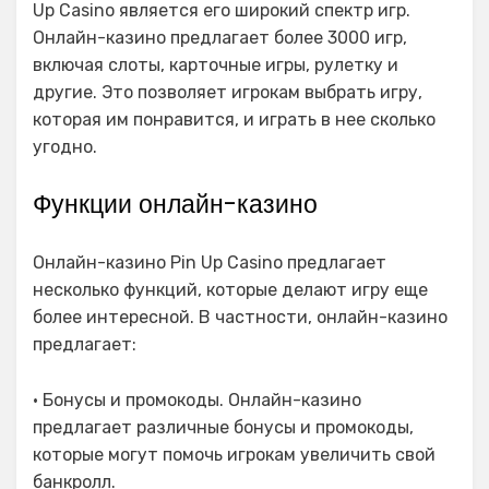
Up Casino является его широкий спектр игр.
Онлайн-казино предлагает более 3000 игр,
включая слоты, карточные игры, рулетку и
другие. Это позволяет игрокам выбрать игру,
которая им понравится, и играть в нее сколько
угодно.
Функции онлайн-казино
Онлайн-казино Pin Up Casino предлагает
несколько функций, которые делают игру еще
более интересной. В частности, онлайн-казино
предлагает:
• Бонусы и промокоды. Онлайн-казино
предлагает различные бонусы и промокоды,
которые могут помочь игрокам увеличить свой
банкролл.