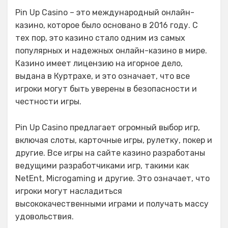
Pin Up Casino – это международный онлайн-
казино, которое было основано в 2016 году. С
тех пор, это казино стало одним из самых
популярных и надежных онлайн-казино в мире.
Казино имеет лицензию на игорное дело,
выдана в Куртрахе, и это означает, что все
игроки могут быть уверены в безопасности и
честности игры.
Pin Up Casino предлагает огромный выбор игр,
включая слоты, карточные игры, рулетку, покер и
другие. Все игры на сайте казино разработаны
ведущими разработчиками игр, такими как
NetEnt, Microgaming и другие. Это означает, что
игроки могут насладиться
высококачественными играми и получать массу
удовольствия.