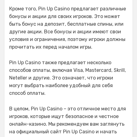
Кроме того, Pin Up Casino предлагает различные
бонусы и акции для своих игроков. Это может
быть бонус на депозит, бесплатные спины, или
другие акции. Все бонусы и акции имеют свои
условия и ограничения, поэтому игроки должны
прочитать их перед началом игры.
Pin Up Casino также предлагает несколько
способов оплаты, включая Visa, Mastercard, Skrill,
Neteller и другие. Это означает, что игроки
могут выбрать наиболее удобный для себя
способ оплаты.
В целом, Pin Up Casino – это отличное место для
игроков, которые ищут безопасное и честное
онлайн-казино. Мы рекомендуем вам заглянуть
на официальный сайт Pin Up Casino и начать