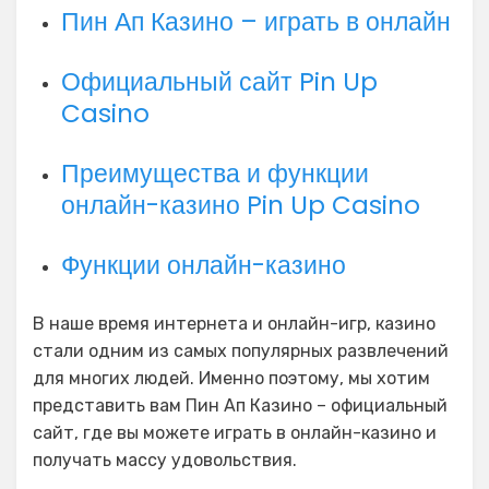
Пин Ап Казино – играть в онлайн
Официальный сайт Pin Up
Casino
Преимущества и функции
онлайн-казино Pin Up Casino
Функции онлайн-казино
В наше время интернета и онлайн-игр, казино
стали одним из самых популярных развлечений
для многих людей. Именно поэтому, мы хотим
представить вам Пин Ап Казино – официальный
сайт, где вы можете играть в онлайн-казино и
получать массу удовольствия.