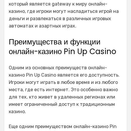
который является gateway к миру онлайн-
казино, где игроки могут насладиться игрой на
деньги и развлекаться в различных игровых
автоматах и азартных играх.
Преимущества и функции
онлайн-казино Pin Up Casino
Одним из основных преимуществ онлайн-
казино Pin Up Casino является его доступность.
Игроки могут играть в любое время и из любого
места, где есть интернет. Это особенно важно
для тех, кто живет в удаленных регионах или
имеет ограниченный доступ к традиционным
казино.
Еще одним преимуществом онлайн-казино Pin