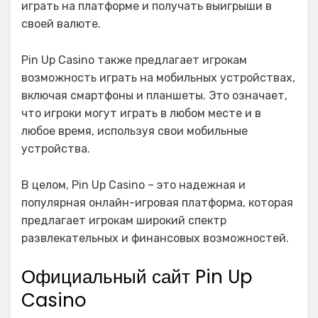
играть на платформе и получать выигрыши в
своей валюте.
Pin Up Casino также предлагает игрокам
возможность играть на мобильных устройствах,
включая смартфоны и планшеты. Это означает,
что игроки могут играть в любом месте и в
любое время, используя свои мобильные
устройства.
В целом, Pin Up Casino – это надежная и
популярная онлайн-игровая платформа, которая
предлагает игрокам широкий спектр
развлекательных и финансовых возможностей.
Официальный сайт Pin Up
Casino