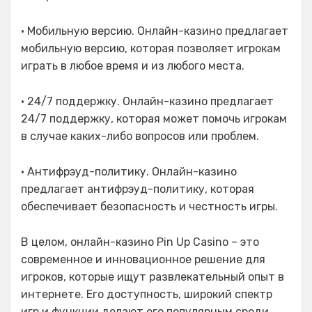
• Мобильную версию. Онлайн-казино предлагает
мобильную версию, которая позволяет игрокам
играть в любое время и из любого места.
• 24/7 поддержку. Онлайн-казино предлагает
24/7 поддержку, которая может помочь игрокам
в случае каких-либо вопросов или проблем.
• Антифрэуд-политику. Онлайн-казино
предлагает антифрэуд-политику, которая
обеспечивает безопасность и честность игры.
В целом, онлайн-казино Pin Up Casino – это
современное и инновационное решение для
игроков, которые ищут развлекательный опыт в
интернете. Его доступность, широкий спектр
игр и функции делают его популярным среди