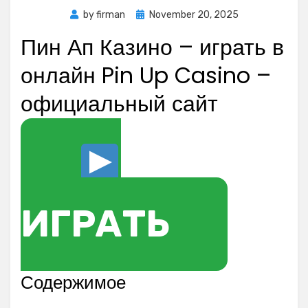
Posted
by
firman
November 20, 2025
on
Пин Ап Казино – играть в
онлайн Pin Up Casino –
официальный сайт
ИГРАТЬ
Содержимое