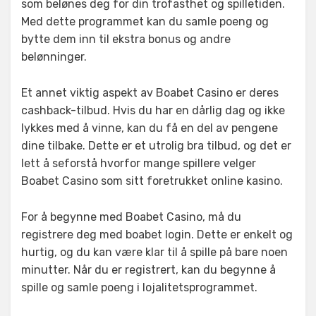
som belønes deg for din trofasthet og spilletiden.
Med dette programmet kan du samle poeng og
bytte dem inn til ekstra bonus og andre
belønninger.
Et annet viktig aspekt av Boabet Casino er deres
cashback-tilbud. Hvis du har en dårlig dag og ikke
lykkes med å vinne, kan du få en del av pengene
dine tilbake. Dette er et utrolig bra tilbud, og det er
lett å seforstå hvorfor mange spillere velger
Boabet Casino som sitt foretrukket online kasino.
For å begynne med Boabet Casino, må du
registrere deg med boabet login. Dette er enkelt og
hurtig, og du kan være klar til å spille på bare noen
minutter. Når du er registrert, kan du begynne å
spille og samle poeng i lojalitetsprogrammet.