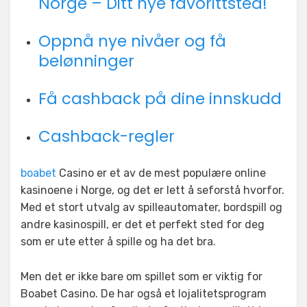
Norge – Ditt nye favorittsted!
Oppnå nye nivåer og få
belønninger
Få cashback på dine innskudd
Cashback-regler
boabet
Casino er et av de mest populære online
kasinoene i Norge, og det er lett å seforstå hvorfor.
Med et stort utvalg av spilleautomater, bordspill og
andre kasinospill, er det et perfekt sted for deg
som er ute etter å spille og ha det bra.
Men det er ikke bare om spillet som er viktig for
Boabet Casino. De har også et lojalitetsprogram