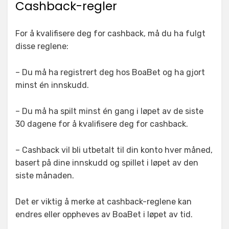
Cashback-regler
For å kvalifisere deg for cashback, må du ha fulgt
disse reglene:
– Du må ha registrert deg hos BoaBet og ha gjort
minst én innskudd.
– Du må ha spilt minst én gang i løpet av de siste
30 dagene for å kvalifisere deg for cashback.
– Cashback vil bli utbetalt til din konto hver måned,
basert på dine innskudd og spillet i løpet av den
siste månaden.
Det er viktig å merke at cashback-reglene kan
endres eller oppheves av BoaBet i løpet av tid.