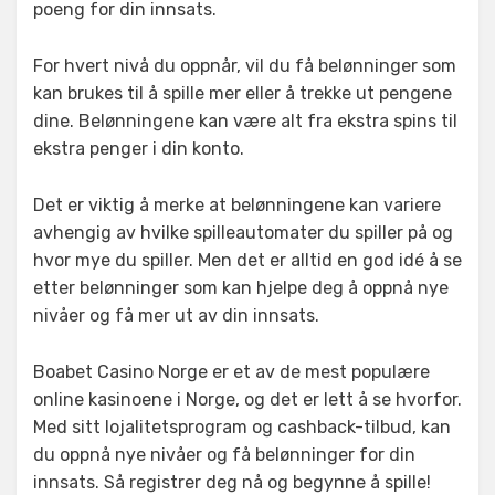
poeng for din innsats.
For hvert nivå du oppnår, vil du få belønninger som
kan brukes til å spille mer eller å trekke ut pengene
dine. Belønningene kan være alt fra ekstra spins til
ekstra penger i din konto.
Det er viktig å merke at belønningene kan variere
avhengig av hvilke spilleautomater du spiller på og
hvor mye du spiller. Men det er alltid en god idé å se
etter belønninger som kan hjelpe deg å oppnå nye
nivåer og få mer ut av din innsats.
Boabet Casino Norge er et av de mest populære
online kasinoene i Norge, og det er lett å se hvorfor.
Med sitt lojalitetsprogram og cashback-tilbud, kan
du oppnå nye nivåer og få belønninger for din
innsats. Så registrer deg nå og begynne å spille!