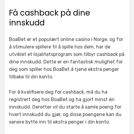
Få cashback på dine
innskudd
BoaBet er et populært online casino i Norge, og for
å stimulere spillere til å spille hos dem, har de
utviklet et lojalitetsprogram som tilbyr cashback på
dine innskudd. Dette er en fantastisk mulighet for
deg som spiller hos BoaBet å tjene ekstra penger
tilbake til din konto.
For å kvalifisere deg for cashback, må du ha
registrert deg hos BoaBet og ha gjort minst én
innskudd. Deretter vil du starte å samle poeng for
hvert innskudd du gjør, og disse poengene kan du
senere bytte inn til ekstra penger i din konto.