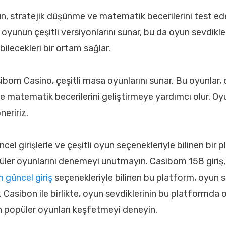
un, stratejik düşünme ve matematik becerilerini test ed
yunun çeşitli versiyonlarını sunar, bu da oyun sevdikleri
bilecekleri bir ortam sağlar.
bom Casino, çeşitli masa oyunlarını sunar. Bu oyunlar, 
 matematik becerilerini geliştirmeye yardımcı olur. Oyu
eririz.
el girişlerle ve çeşitli oyun seçenekleriyle bilinen bir
püler oyunlarını denemeyi unutmayın. Casibom 158 giriş
 güncel giriş
seçenekleriyle bilinen bu platform, oyun se
. Casibon ile birlikte, oyun sevdiklerinin bu platformda
n popüler oyunları keşfetmeyi deneyin.