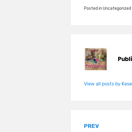
Posted in
Uncategorized
Publ
View all posts by Kes
Post
PREV