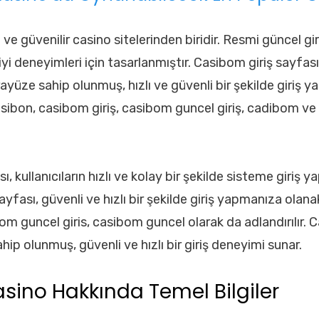
ve güvenilir casino sitelerinden biridir. Resmi güncel gi
 iyi deneyimleri için tasarlanmıştır. Casibom giriş sayfas
rayüze sahip olunmuş, hızlı ve güvenli bir şekilde giriş yap
sibon, casibom giriş, casibom guncel giriş, cadibom ve
, kullanıcıların hızlı ve kolay bir şekilde sisteme giriş y
ayfası, güvenli ve hızlı bir şekilde giriş yapmanıza olana
om guncel giris, casibom guncel olarak da adlandırılır. C
hip olunmuş, güvenli ve hızlı bir giriş deneyimi sunar.
ino Hakkında Temel Bilgiler