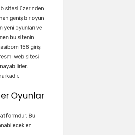
eb sitesi üzerinden
unan geniş bir oyun
en yeni oyunları ve
nen bu sitenin
 Casibom 158 giriş
 resmi web sitesi
ayabilirler.
markadır.
er Oyunlar
platformdur. Bu
anabilecek en