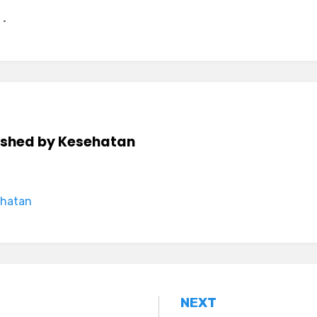
ished by
Kesehatan
ehatan
NEXT