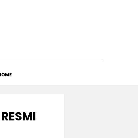
HOME
 RESMI