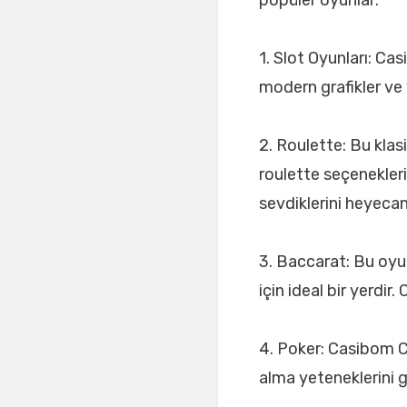
popüler oyunlar:
1. Slot Oyunları: Cas
modern grafikler ve 
2. Roulette: Bu kla
roulette seçeneklerin
sevdiklerini heyecanl
3. Baccarat: Bu oyu
için ideal bir yerdir
4. Poker: Casibom Ca
alma yeteneklerini g