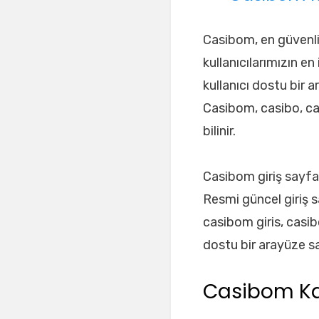
Casibom, en güvenli 
kullanıcılarımızın en
kullanıcı dostu bir a
Casibom, casibo, ca
bilinir.
Casibom giriş sayfası
Resmi güncel giriş s
casibom giris, casib
dostu bir arayüze sa
Casibom Kas