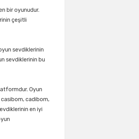
en bir oyunudur.
nin çeşitli
oyun sevdiklerinin
n sevdiklerinin bu
 platformdur. Oyun
, casibom, cadibom,
vdiklerinin en iyi
 oyun