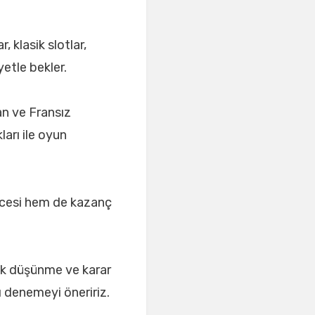
, klasik slotlar,
etle bekler.
an ve Fransız
ları ile oyun
ncesi hem de kazanç
jik düşünme ve karar
ı denemeyi öneririz.