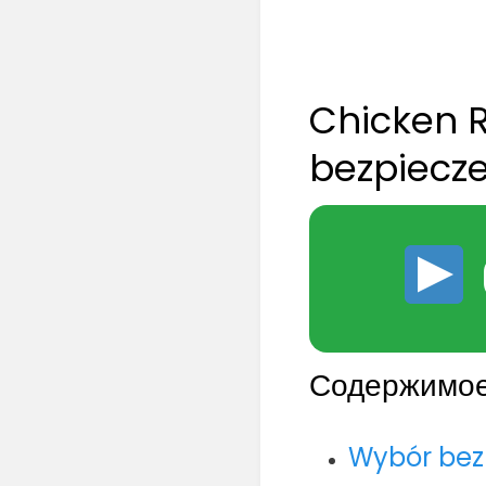
Chicken R
bezpiecz
Содержимо
Wybór bez