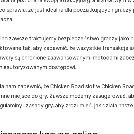
Gra ta jest znana swoją atrakcyjną grafiką i łatwym w
 sprawia, że jest idealna dla początkujących graczy j
acza.
ino zawsze traktujemy bezpieczeństwo graczy jako pr
ktowane tak, aby zapewnić, że wszystkie transakcje s
erwery są chronione zaawansowanymi metodami zabez
 nieautoryzowanym dostępowi.
a nam zapewnić, że Chicken Road slot w Chicken Road
emne miejsce do gry. Zawsze możemy zasugerować, a
gulaminy i zasady gry, aby zrozumieć, jak działa nasze 