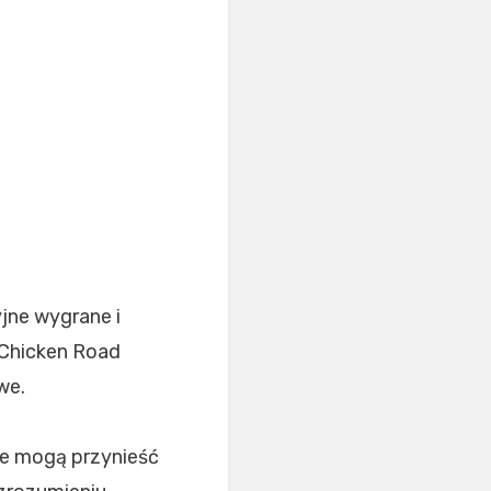
jne wygrane i
 Chicken Road
we.
re mogą przynieść