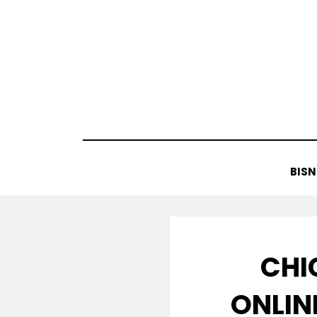
Skip
to
content
BISN
CHI
ONLIN