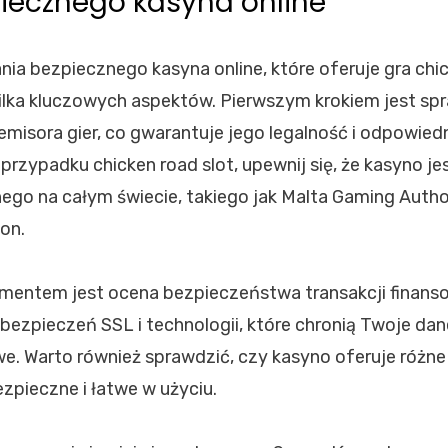
iecznego kasyna online
a bezpiecznego kasyna online, które oferuje gra chic
ilka kluczowych aspektów. Pierwszym krokiem jest sp
emisora gier, co gwarantuje jego legalność i odpowie
rzypadku chicken road slot, upewnij się, że kasyno je
nego na całym świecie, takiego jak Malta Gaming Autho
on.
entem jest ocena bezpieczeństwa transakcji finanso
bezpieczeń SSL i technologii, które chronią Twoje da
we. Warto również sprawdzić, czy kasyno oferuje różn
ezpieczne i łatwe w użyciu.