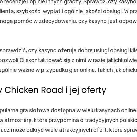
o recenzje i opinie innych graczy. Sprawdź, czy kasyn
lienta, szybkości wypłat i ogólnie jakości obsługi. W p
e mogą pomóc w zdecydowaniu, czy kasyno jest odpowi
sprawdzić, czy kasyno oferuje dobre usługi obsługi klie
ozwoli Ci skontaktować się z nimi w razie jakichkolw
gólnie ważne w przypadku gier online, takich jak chick
 Chicken Road i jej oferty
ularna gra slotowa dostępna w wielu kasynach online.
ą atmosferę, która przypomina o tradycyjnych polskic
racz może odkryć wiele atrakcyjnych ofert, które sprawi