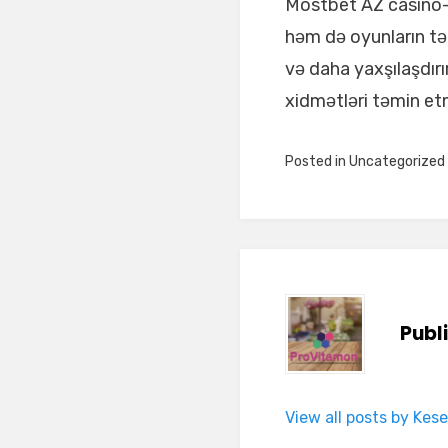
Mostbet AZ casino-d
həm də oyunların təl
və daha yaxşılaşdır
xidmətləri təmin et
Posted in
Uncategorized
Publ
View all posts by Kes