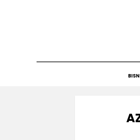
Skip
to
content
BISN
A