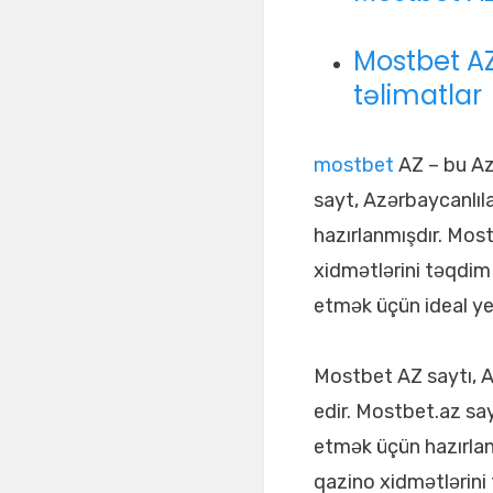
Mostbet AZ
təlimatlar
mostbet
AZ – bu Az
sayt, Azərbaycanlıla
hazırlanmışdır. Mos
xidmətlərini təqdim
etmək üçün ideal yer
Mostbet AZ saytı, A
edir. Mostbet.az say
etmək üçün hazırlan
qazino xidmətlərini 