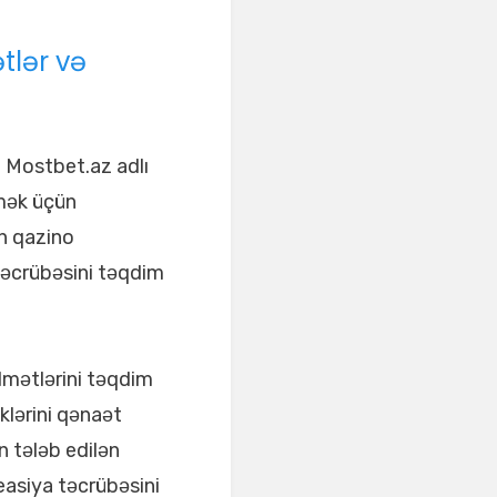
tlər və
 Mostbet.az adlı
tmək üçün
ən qazino
 təcrübəsini təqdim
dmətlərini təqdim
iklərini qənaət
n tələb edilən
easiya təcrübəsini