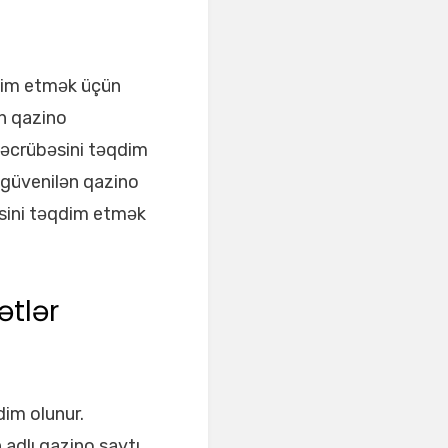
qdim etmək üçün
ən qazino
 təcrübəsini təqdim
 güvenilən qazino
əsini təqdim etmək
tlər
im olunur.
dlı qazino saytı,