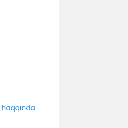
r haqqında