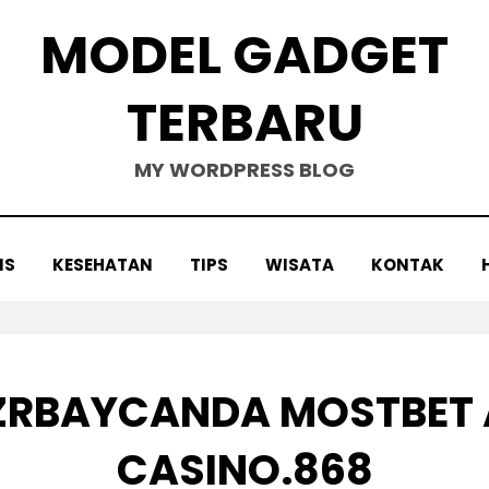
MODEL GADGET
TERBARU
MY WORDPRESS BLOG
IS
KESEHATAN
TIPS
WISATA
KONTAK
ZRBAYCANDA MOSTBET 
CASINO.868