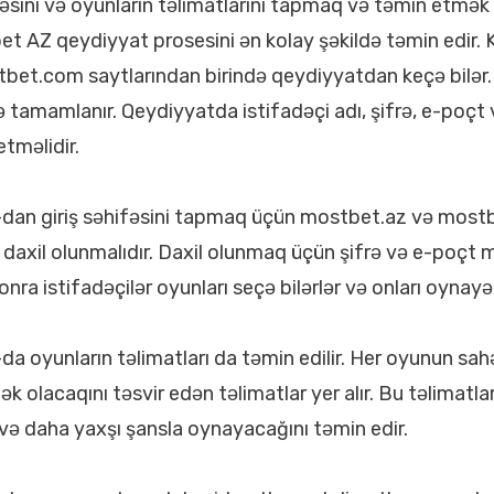
ifəsini və oyunların təlimatlarını tapmaq və təmin etmə
 AZ qeydiyyat prosesini ən kolay şəkildə təmin edir. Ku
et.com saytlarından birində qeydiyyatdan keçə bilər.
tamamlanır. Qeydiyyatda istifadəçi adı, şifrə, e-poçt
etməlidir.
dan giriş səhifəsini tapmaq üçün mostbet.az və mos
 daxil olunmalıdır. Daxil olunmaq üçün şifrə və e-poçt mə
ra istifadəçilər oyunları seçə bilərlər və onları oynayə b
a oyunların təlimatları da təmin edilir. Her oyunun sa
k olacaqını təsvir edən təlimatlar yer alır. Bu təlimatlar
 və daha yaxşı şansla oynayacağını təmin edir.