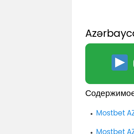
Azərbayc
Содержимо
Mostbet A
Mostbet AZ